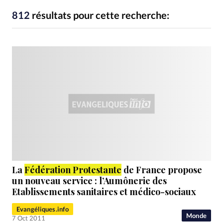
RUBRIQUES
Toute l'actualité
Bible
Culture
Economie
812
résultats pour cette recherche:
Eglises
Histoire
Laicité
Liberté religieuse
Mission
Monde
People
Politique
Religions
Société
La
Fédération Protestante
de France propose
un nouveau service : l’Aumônerie des
Etablissements sanitaires et médico-sociaux
Evangéliques.info
Monde
7 Oct 2011