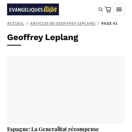
ACCUEIL
ARTICLES DE GEOFFREY LEPLANG
PAGE 41
FAIRE UN DON
Geoffrey Leplang
Faire un don
Eglises
Société
Monde
Bible
Toute l'actualité
Se connecter
Devise:
CHF
Espagne: La Generalitat récompense