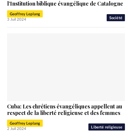
RUBRIQUES
l’Institution biblique évangélique de Catalogne
Toute l'actualité
Bible
Culture
Economie
Geoffrey Leplang
Eglises
Histoire
Laicité
Liberté religieuse
Société
3 Juil 2024
Mission
Monde
People
Politique
Religions
Société
Cuba: Les chrétiens évangéliques appellent au
respect de la liberté religieuse et des femmes
Geoffrey Leplang
Liberté religieuse
2 Juil 2024