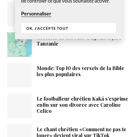
de contrôler ce que vous souhaitez activer.
Monde: 32 millions de bibles
distribuées en 2021
Personnaliser
OK, J'ACCEPTE TOUT
Accident de la route: tragédie à JEM
Tanzanie
Monde: Top 10 des versets de la Bible
les plus populaires
Le footballeur chrétien Kaká s’exprime
enfin sur son divorce avec Caroline
Celico
Le chant chrétien «Comment ne pas te
louer» devient viral sur TikTok