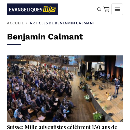
ACCUEIL
ARTICLES DE BENJAMIN CALMANT
FAIRE UN DON
Benjamin Calmant
Faire un don
Eglises
Société
Monde
Bible
Toute l'actualité
Se connecter
Devise:
CHF
Suisse: Mille adventistes célèbrent 150 ans de