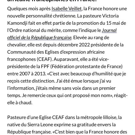
RUBRIQUES
Toute l'actualité
Bible
Culture
Economie
Quelques mois après
Isabelle Veillet
, la France honore une
nouvelle personnalité chrétienne. La pasteure Victoria
Eglises
Histoire
Laicité
Liberté religieuse
Kamondji fait en effet partie de la promotion du 15 mai de
Mission
Monde
People
Politique
Religions
l’Ordre national du mérite, comme l’indique le
Journal
Société
officiel de la République française
.
Elevée au rang de
chevalier, elle est depuis décembre 2022 présidente de la
Communauté des Eglises d’expression africaine
francophones (CEAF). Auparavant, elle a été vice-
présidente de la FPF (Fédération protestante de France)
entre 2007 à 2013. «C’est avec beaucoup d’humilité que je
reçois cette distinction. J’ai été émue lorsque j’ai vu
l’information, j’étais même sans voix dans un premier
temps. Je remercie ceux qui ont proposé mon nom», réagit-
elle à chaud.
Pasteure d’une Eglise CEAF dans la métropole lilloise, la
native du Sierra Leone exprime sa gratitude envers la
République française. «C’est bien que la France honore des