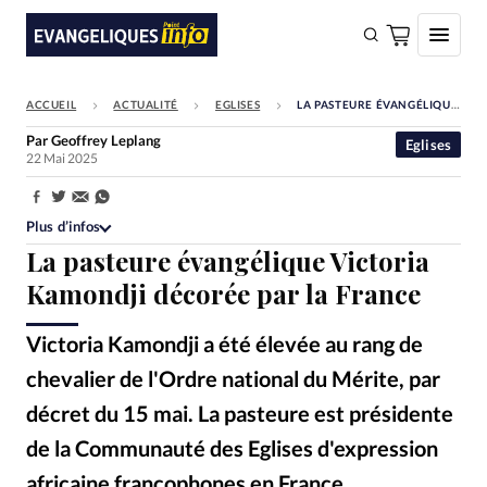
ACCUEIL
ACTUALITÉ
EGLISES
LA PASTEURE ÉVANGÉLIQUE VICTORIA KAMONDJI DÉCORÉE PAR LA FRANCE
FAIRE UN DON
Par
Geoffrey Leplang
Eglises
22 Mai 2025
Faire un don
Eglises
Partager:
Plus d’infos
Société
La pasteure évangélique Victoria
Monde
Kamondji décorée par la France
Bible
Victoria Kamondji a été élevée au rang de
Toute l'actualité
chevalier de l'Ordre national du Mérite, par
décret du 15 mai. La pasteure est présidente
Se connecter
de la Communauté des Eglises d'expression
Devise:
CHF
africaine francophones en France.
DR - Victoria Kamondji
©