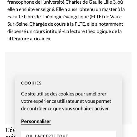
francophone de l’université Charles de Gaulle Lille 3, où
elle a ensuite enseigné. Elle a aussi obtenu un master à la
Faculté Libre de Théologie évangélique
(FLTE) de Vaux-
Sur-Seine. Chargée de cours à la FLTE, elle a notamment
dispensé un cours intitulé «La lecture théologique de la
littérature africaine».
COOKIES
Ce site utilise des cookies pour améliorer
votre expérience utilisateur et vous permet
de contrôler ce que vous souhaitez activer.
Personnaliser
L’évangélique Vincent Miéville a reçu sa
médaille de l’Ordre national du mérite
OK, J'ACCEPTE TOUT