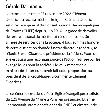
RUBRIQUES
Gérald Darmanin.
Toute l'actualité
Bible
Culture
Economie
CNEF - Clément Diedrichs est directeur général du CNEF depuis 2010
©
Eglises
Histoire
Laicité
Liberté religieuse
Nommé par décret le 23 novembre 2022, Clément
Diedrichs a reçu sa médaille le 6 juin. Clément Diedrichs
Mission
Monde
People
Politique
Religions
est directeur général du Conseil national des évangéliques
Société
de France (CNEF) depuis juin 2010. Le grade de chevalier
de l’ordre national du mérite, lui, récompense ses 36
années de services dans la société. «Nous sommes honoré
de cette distinction donnée à notre directeur général», se
réjouit Erwan Cloarec, le président de la faîtière. Pour lui,
elle est aussi une reconnaissance de l’action réalisée par les
évangéliques pour la société. «Je veux remercier le
ministre de l’Intérieur d’avoir fait cette proposition au
président de la République», a commenté Clément
Diedrichs.
La cérémonie s’est déroulée à l’Eglise évangélique baptiste
du 123 Avenue du Maine à Paris, en présence d’Etienne
Lhermenault, premier président du CNEF et directeur de