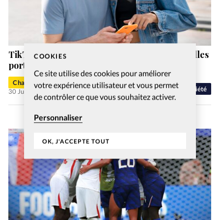
TikTok, YouTube et Instagram sont les nouvelles
COOKIES
portes d’entrée de la foi chrétienne
Ce site utilise des cookies pour améliorer
Charlotte Moulin
votre expérience utilisateur et vous permet
Société
30 Juil 2026
de contrôler ce que vous souhaitez activer.
Personnaliser
OK, J'ACCEPTE TOUT