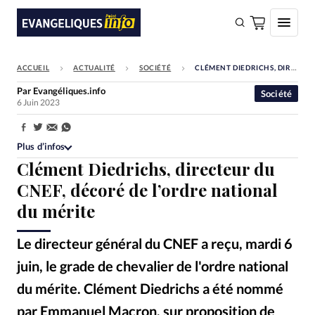
ACCUEIL
ACTUALITÉ
SOCIÉTÉ
CLÉMENT DIEDRICHS, DIRECTEUR DU CNEF, DÉCORÉ DE L’ORDRE NATIONAL DU MÉRITE
FAIRE UN DON
Par
Evangéliques.info
Société
6 Juin 2023
Faire un don
Eglises
Partager:
Plus d’infos
Société
Clément Diedrichs, directeur du
Monde
CNEF, décoré de l’ordre national
du mérite
Bible
Toute l'actualité
Le directeur général du CNEF a reçu, mardi 6
juin, le grade de chevalier de l'ordre national
Se connecter
du mérite. Clément Diedrichs a été nommé
Devise:
CHF
par Emmanuel Macron, sur proposition de