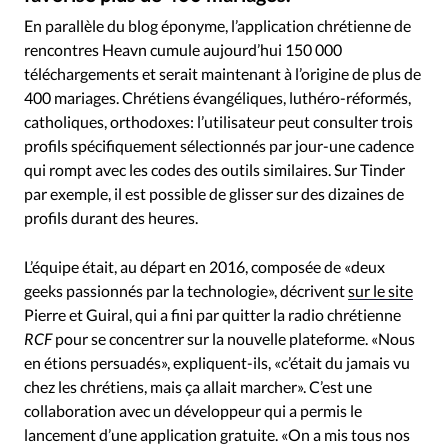
RUBRIQUES
En parallèle du blog éponyme, l’application chrétienne de
Toute l'actualité
Bible
Culture
Economie
rencontres Heavn cumule aujourd’hui 150 000
Eglises
Histoire
Laicité
Liberté religieuse
téléchargements et serait maintenant à l’origine de plus de
Mission
Monde
People
Politique
Religions
400 mariages. Chrétiens évangéliques, luthéro-réformés,
Société
catholiques, orthodoxes: l’utilisateur peut consulter trois
profils spécifiquement sélectionnés par jour-une cadence
qui rompt avec les codes des outils similaires. Sur Tinder
par exemple, il est possible de glisser sur des dizaines de
profils durant des heures.
L’équipe était, au départ en 2016, composée de «deux
geeks passionnés par la technologie», décrivent
sur le site
Pierre et Guiral, qui a fini par quitter la radio chrétienne
RCF
pour se concentrer sur la nouvelle plateforme. «Nous
en étions persuadés», expliquent-ils, «c’était du jamais vu
chez les chrétiens, mais ça allait marcher». C’est une
collaboration avec un développeur qui a permis le
lancement d’une application gratuite. «On a mis tous nos