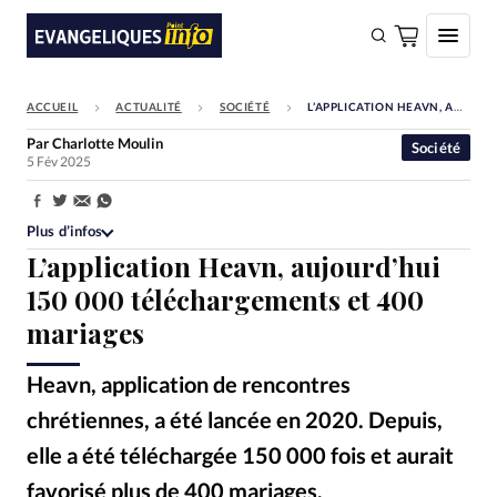
ACCUEIL
ACTUALITÉ
SOCIÉTÉ
L’APPLICATION HEAVN, AUJOURD’HUI 150 000 TÉLÉCHARGEMENTS ET 400 MARIAGES
FAIRE UN DON
Par
Charlotte Moulin
Société
5 Fév 2025
Faire un don
Eglises
Partager:
Plus d’infos
Société
L’application Heavn, aujourd’hui
Monde
150 000 téléchargements et 400
mariages
Bible
Toute l'actualité
Heavn, application de rencontres
chrétiennes, a été lancée en 2020. Depuis,
Se connecter
elle a été téléchargée 150 000 fois et aurait
Devise:
CHF
favorisé plus de 400 mariages.
Heavn - Plusieurs membres de l'équipe
©