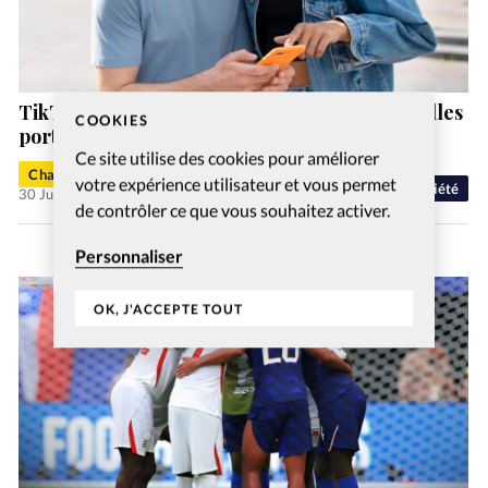
TikTok, YouTube et Instagram sont les nouvelles
COOKIES
portes d’entrée de la foi chrétienne
Ce site utilise des cookies pour améliorer
Charlotte Moulin
votre expérience utilisateur et vous permet
Société
30 Juil 2026
de contrôler ce que vous souhaitez activer.
Personnaliser
OK, J'ACCEPTE TOUT