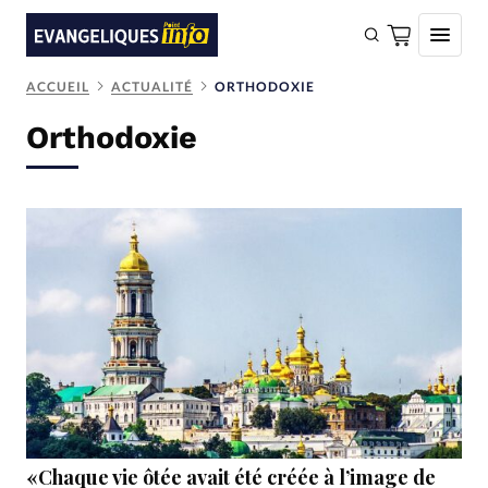
ACCUEIL
ACTUALITÉ
ORTHODOXIE
FAIRE UN DON
Orthodoxie
Faire un don
Eglises
Société
Monde
Bible
Toute l'actualité
Se connecter
Devise:
CHF
«Chaque vie ôtée avait été créée à l’image de