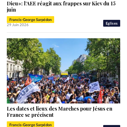
RUBRIQUES
Dieu»: l’AEE réagit aux frappes sur Kiev du 15
Toute l'actualité
Bible
Culture
Economie
juin
Eglises
Histoire
Laicité
Liberté religieuse
Francis-George Sarpédon
Eglises
Mission
Monde
People
Politique
Religions
29 Juin 2026
Société
Les dates et lieux des Marches pour Jésus en
France se précisent
Francis-George Sarpédon