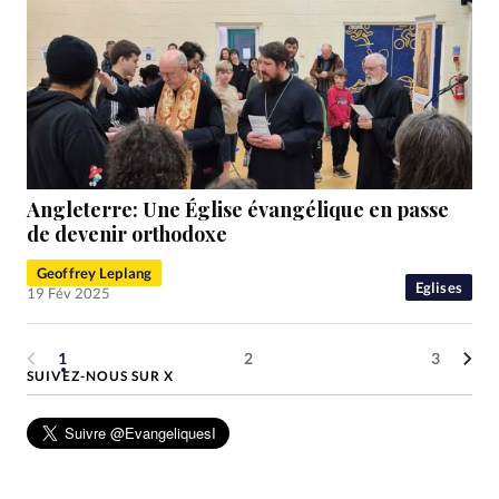
Angleterre: Une Église évangélique en passe
de devenir orthodoxe
Geoffrey Leplang
Eglises
19 Fév 2025
1
2
3
SUIVEZ-NOUS SUR X