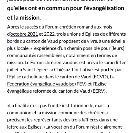
RUBRIQUES
qu'elles ont en commun pour l'évangélisation
Toute l'actualité
Bible
Culture
Economie
et la mission.
Eglises
Histoire
Laicité
Liberté religieuse
Facebook / Forum chrétien romand - Edition 2021
©
Mission
Monde
People
Politique
Religions
Après le succès du Forum chrétien romand aux mois
d’
octobre 2021
et 2022, trois unions d’Eglises de différents
Société
bords du canton de Vaud proposent de vivre, à une échelle
plus locale, «l’expérience d’un chemin possible pour [leurs]
communautés rassemblées», notamment en termes de
mission. Le Forum chrétien vaudois est prévu le samedi 1er
juillet à Saint Légier-La Chiésaz. L’initiative est portée par
l’Eglise catholique dans le canton de Vaud (ECVD), La
Fédération évangélique vaudoise
(FEV) et l’Eglise
évangélique réformée du canton de Vaud (EERV).
«La finalité n’est pas l’unité institutionnelle, mais la
communion et la mission commune des chrétiens»,
précisent les représentants des trois faîtières dans une
lettre aux Eglises. «La vocation du Forum n’est clairement