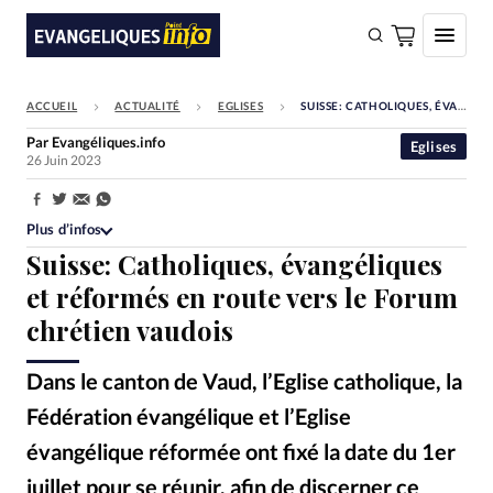
ACCUEIL
ACTUALITÉ
EGLISES
SUISSE: CATHOLIQUES, ÉVANGÉLIQUES ET RÉFORMÉS EN ROUTE VERS LE FORUM CHRÉTIEN VAUDOIS
FAIRE UN DON
Par
Evangéliques.info
Eglises
26 Juin 2023
Faire un don
Eglises
Partager:
Plus d’infos
Société
Suisse: Catholiques, évangéliques
Monde
et réformés en route vers le Forum
chrétien vaudois
Bible
Toute l'actualité
Dans le canton de Vaud, l’Eglise catholique, la
Fédération évangélique et l’Eglise
Se connecter
évangélique réformée ont fixé la date du 1er
Devise:
CHF
juillet pour se réunir, afin de discerner ce