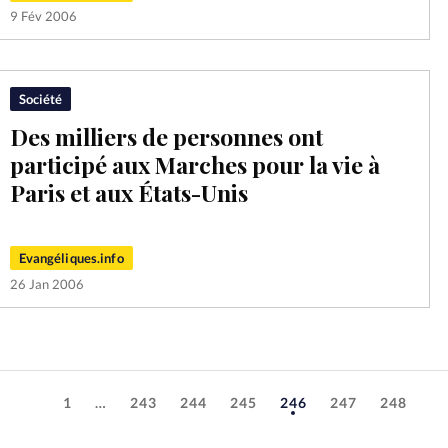
9 Fév 2006
Société
Des milliers de personnes ont
participé aux Marches pour la vie à
Paris et aux États-Unis
Evangéliques.info
26 Jan 2006
1
…
243
244
245
246
247
248