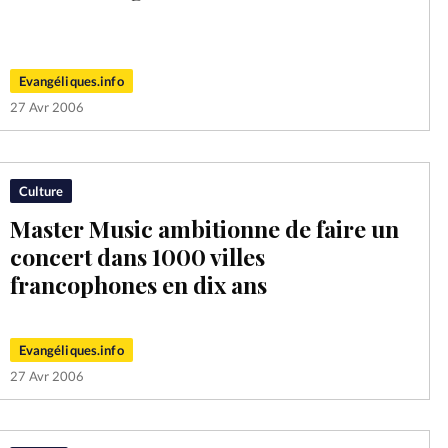
Mon co
s
Société
Changem
Evangéliques.info
27 Avr 2006
Nous co
Culture
Master Music ambitionne de faire un
concert dans 1000 villes
francophones en dix ans
Evangéliques.info
27 Avr 2006