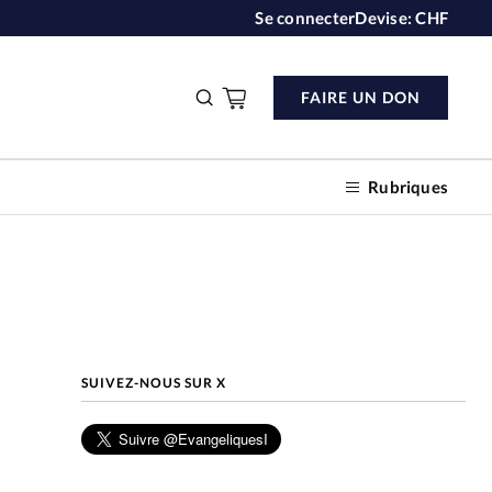
Se connecter
Devise:
CHF
FAIRE UN DON
Rubriques
n don
SUIVEZ-NOUS SUR X
s
ction