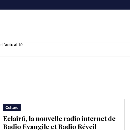
 l'actualité
Accueil
ture
Faire u
e
Laicité
À propo
Culture
Eclair6, la nouvelle radio internet de
Monde
La réda
Radio Evangile et Radio Réveil