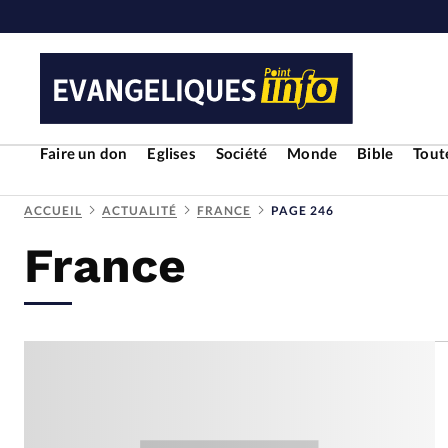
Faire un don
Eglises
Société
Monde
Bible
Toute
ACCUEIL
ACTUALITÉ
FRANCE
PAGE 246
France
RUBRIQUES
Toute l'actualité
Bible
Cul
Economie
Eglises
Histoir
Liberté religieuse
Mission