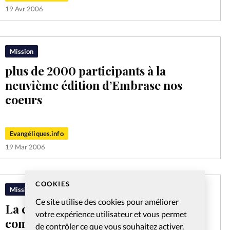
19 Avr 2006
Mission
plus de 2000 participants à la
neuvième édition d’Embrase nos
coeurs
Evangéliques.info
19 Mar 2006
COOKIES
Mission
Ce site utilise des cookies pour améliorer
La campagne des Juifs pour Jésus
votre expérience utilisateur et vous permet
commence à Lyon
de contrôler ce que vous souhaitez activer.