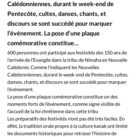
RUBRIQUES
Calédonniennes, durant le week-end de
Toute l'actualité
Bible
Culture
Economie
Pentecôte, cultes, danses, chants, et
Eglises
Histoire
Laicité
Liberté religieuse
discours se sont succédé pour marquer
Mission
Monde
People
Politique
Religions
l’événement. La pose d’une plaque
Société
comémorative constitue…
600 personnes ont participé aux festivités des 150 ans de
l’arrivée de l’Evangile dans la tribu de Nimaha en Nouvelle
Calédonie. Comme l’indiquent les Nouvelles
Calédonniennes, durant le week-end de Pentecôte, cultes,
danses, chants, et discours se sont succédé pour marquer
l’événement.
La pose d’une plaque comémorative constitue un des
moments forts de l’événement, comme signe visible de
l’accueil de la foi chrétienne dans cette tribu
Les préparatifs des festivités n’ont pas été très faciles. En
effet, la tradition orale propre à la culture kanak ont limité
les documents historiques pour retracer l’histoire de