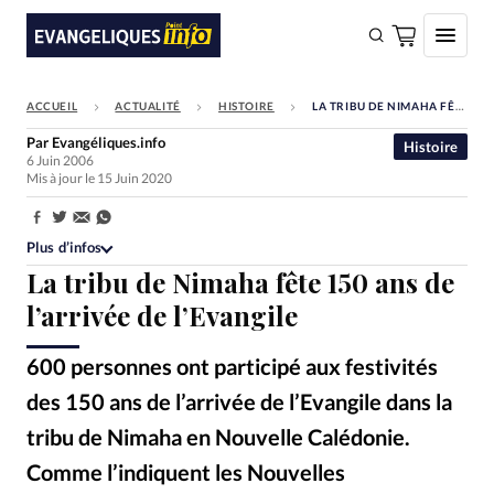
ACCUEIL
ACTUALITÉ
HISTOIRE
LA TRIBU DE NIMAHA FÊTE 150 ANS DE L’ARRIVÉE DE L’EVANGILE
FAIRE UN DON
Par
Evangéliques.info
Histoire
6 Juin 2006
Faire un don
Mis à jour le 15 Juin 2020
Eglises
Partager:
Société
Plus d’infos
La tribu de Nimaha fête 150 ans de
Monde
l’arrivée de l’Evangile
Bible
600 personnes ont participé aux festivités
Toute l'actualité
des 150 ans de l’arrivée de l’Evangile dans la
Se connecter
tribu de Nimaha en Nouvelle Calédonie.
Devise:
CHF
Comme l’indiquent les Nouvelles