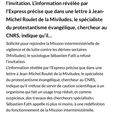
RUBRIQUES
l’invitation. L’information révélée par
Toute l'actualité
Bible
Culture
Economie
l’Express précise que dans une lettre à Jean-
Eglises
Histoire
Laicité
Liberté religieuse
Michel Roulet de la Miviludes, le spécialiste
Mission
Monde
People
Politique
Religions
du protestantisme évangélique, chercheur au
Société
CNRS, indique qu’il…
Sollicité pour rejoindre la Mission interministérielle de
vigilence et de lutte contre les dérives sectaires
(Miviludes), le sociologue Sébastien Fath a refusé
l’invitation.
L’information révélée par l’Express précise que dans une
lettre à Jean-Michel Roulet de la Miviludes, le spécialiste
du protestantisme évangélique, chercheur au CNRS,
indique qu’il «refuse de servir de caution scientifique à un
organisme qui fait un usage trop réduit, et comme
suspicieux, des travaux des chercheurs spécialisés».
Sébastien Fath appelle ni plus ni moins, à une redéfinition
du fonctionnement de la Mission interministérielle.