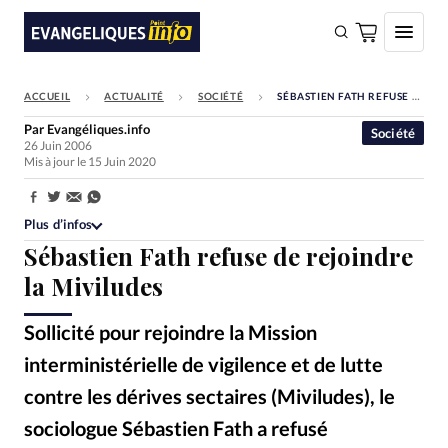
ACCUEIL
ACTUALITÉ
SOCIÉTÉ
SÉBASTIEN FATH REFUSE DE REJOINDRE LA MIVILUDES
FAIRE UN DON
Par
Evangéliques.info
Société
26 Juin 2006
Faire un don
Mis à jour le 15 Juin 2020
Eglises
Partager:
Société
Plus d’infos
Sébastien Fath refuse de rejoindre
Monde
la Miviludes
Bible
Sollicité pour rejoindre la Mission
Toute l'actualité
interministérielle de vigilence et de lutte
Se connecter
contre les dérives sectaires (Miviludes), le
Devise:
CHF
sociologue Sébastien Fath a refusé