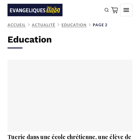
ACCUEIL
ACTUALITÉ
EDUCATION
PAGE 2
FAIRE UN DON
Education
Faire un don
Eglises
Société
Monde
Bible
Toute l'actualité
Se connecter
Devise:
CHF
Tuerie dans une école chrétienne, une élève de