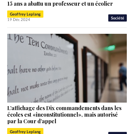
RUBRIQUES
15 ans a abattu un professeur et un écolier
Toute l'actualité
Bible
Culture
Economie
Geoffrey Leplang
Eglises
Histoire
Laicité
Liberté religieuse
Société
19 Déc 2024
Mission
Monde
People
Politique
Religions
Société
L’affichage des Dix commandements dans les
écoles est «inconstitutionnel», mais autorisé
par la Cour d’appel
Geoffrey Leplang