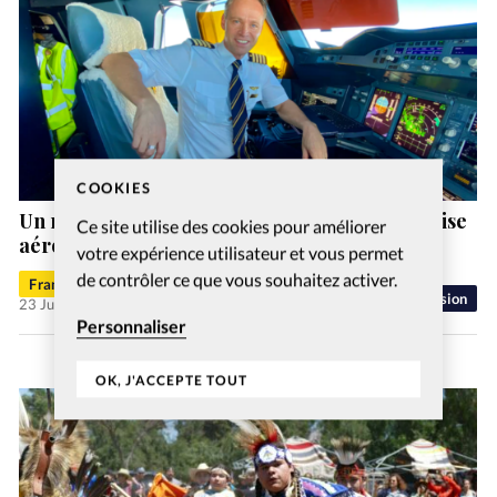
COOKIES
Un nouveau directeur général pour l’entreprise
Ce site utilise des cookies pour améliorer
aéronautique chrétienne MAF Suisse
votre expérience utilisateur et vous permet
de contrôler ce que vous souhaitez activer.
Francis-George Sarpédon
Mission
23 Juil 2026
Personnaliser
OK, J'ACCEPTE TOUT