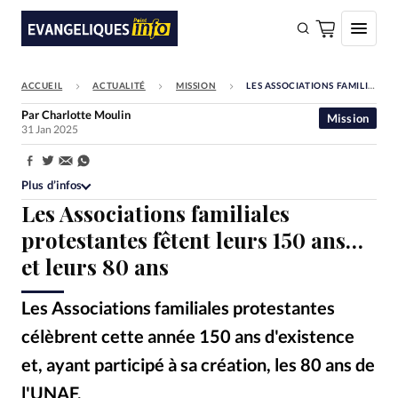
ACCUEIL
ACTUALITÉ
MISSION
LES ASSOCIATIONS FAMILIALES PROTESTANTES FÊTENT LEURS 150 ANS… ET LEURS 80 ANS
FAIRE UN DON
Par
Charlotte Moulin
Mission
31 Jan 2025
Faire un don
Eglises
Partager:
Plus d’infos
Société
Les Associations familiales
Monde
protestantes fêtent leurs 150 ans…
et leurs 80 ans
Bible
Toute l'actualité
Les Associations familiales protestantes
célèbrent cette année 150 ans d'existence
Se connecter
et, ayant participé à sa création, les 80 ans de
Devise:
CHF
l'UNAF.
Lisa Fotios / Pexels
©