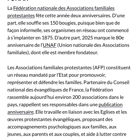
RUBRIQUES
La
Fédération nationale des Associations familiales
Toute l'actualité
Bible
Culture
Economie
protestantes
fête cette année deux anniversaires. D’une
Eglises
Histoire
Laicité
Liberté religieuse
part, elle souffle ses 150 bougies, puisque bien que de
Mission
Monde
People
Politique
Religions
façon informelle, ses organismes en réseau ont commencé
Société
à s’implanter en 1875. D’autre part, 2025 marque le 80e
anniversaire de l’
UNAF
(Union nationale des Associations
familiales), dont elle est membre fondateur.
Les Associations familiales protestantes (AFP) constituent
un réseau mandaté par l’Etat pour promouvoir,
représenter et défendre les familles. Partenaire du Conseil
national des évangéliques de France, la Fédération
rassemble aujourd’hui environ 200 associations dans le
pays, rappellent ses responsables dans une
publication
anniversaire
. Elle travaille en liaison avec les Eglises et les
œuvres protestantes évangéliques, proposant des
accompagnements psychologiques aux familles, aux
jeunes, aux parents et aux couples, et aide à lutter contre