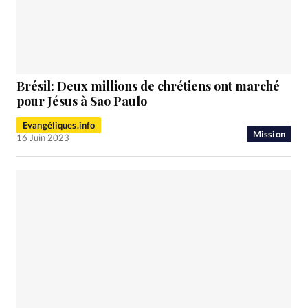
RUBRIQUES
Toute l'actualité
Bible
Culture
Economie
Eglises
Histoire
Laicité
Liberté religieuse
Mission
Monde
People
Politique
Religions
Société
Brésil: Deux millions de chrétiens ont marché
pour Jésus à Sao Paulo
Evangéliques.info
Mission
16 Juin 2023