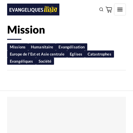
Mission
FAIRE UN DON
Faire un don
Missions
Humanitaire
Evangélisation
Europe de l'Est et Asie centrale
Eglises
Catastrophes
Eglises
Evangéliques
Société
Société
Monde
Bible
Toute l'actualité
Se connecter
Devise:
CHF