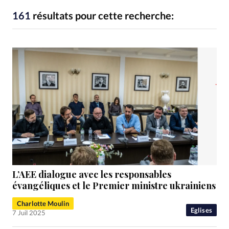
RUBRIQUES
Toute l'actualité
Bible
Culture
Economie
161
résultats pour cette recherche:
Eglises
Histoire
Laicité
Liberté religieuse
Mission
Monde
People
Politique
Religions
Société
L’AEE dialogue avec les responsables
évangéliques et le Premier ministre ukrainiens
Charlotte Moulin
Eglises
7 Juil 2025