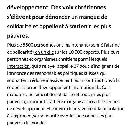
RUBRIQUES
développement. Des voix chrétiennes
Toute l'actualité
Bible
Culture
Economie
s’élèvent pour dénoncer un manque de
Eglises
Histoire
Laicité
Liberté religieuse
solidarité et appellent à soutenir les plus
Mission
Monde
People
Politique
Religions
Société
pauvres.
Andrey Zhuravlev / Getty Images
©
Plus de 5500 personnes ont maintenant «sonné l’alarme
de solidarité»
en un clic
sur les 10 000 espérés. Plusieurs
personnes et organismes chrétiens parmi lesquels
Interaction
, qui a relayé l’appel le 27 août, s’indignent de
l’annonce des responsables politiques suisses, qui
souhaitent réduire massivement leurs contributions à la
coopération au développement international. «Cela
manque cruellement de solidarité et touche les plus
pauvres», exprime la faîtière d’organisations chrétiennes
de développement. Elle invite donc vivement la population
à «exprimer (sa) solidarité avec les personnes les plus
pauvres du monde».