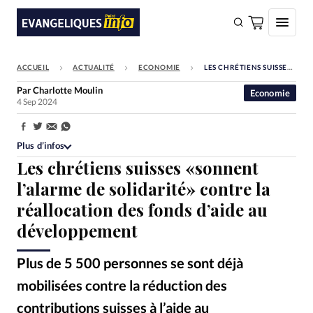
ACCUEIL
ACTUALITÉ
ECONOMIE
LES CHRÉTIENS SUISSES «SONNENT L’ALARME DE SOLIDARITÉ» CONTRE LA RÉALLOCATION DES FONDS D’AIDE AU DÉVELOPPEMENT
FAIRE UN DON
Par
Charlotte Moulin
Economie
4 Sep 2024
Faire un don
Eglises
Partager:
Plus d’infos
Société
Les chrétiens suisses «sonnent
Monde
l’alarme de solidarité» contre la
réallocation des fonds d’aide au
Bible
développement
Toute l'actualité
Plus de 5 500 personnes se sont déjà
Se connecter
mobilisées contre la réduction des
Devise:
CHF
contributions suisses à l’aide au