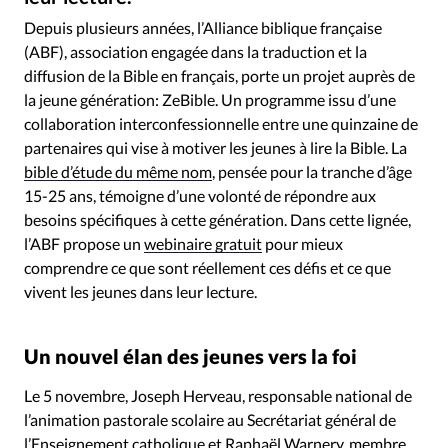
RUBRIQUES
Toute l'actualité
Bible
Culture
Economie
Depuis plusieurs années, l’Alliance biblique française
(ABF), association engagée dans la traduction et la
Eglises
Histoire
Laicité
Liberté religieuse
diffusion de la Bible en français, porte un projet auprès de
Mission
Monde
People
Politique
Religions
la jeune génération: ZeBible. Un programme issu d’une
Société
collaboration interconfessionnelle entre une quinzaine de
partenaires qui vise à motiver les jeunes à lire la Bible. La
bible d’étude du même nom
, pensée pour la tranche d’âge
15-25 ans, témoigne d’une volonté de répondre aux
besoins spécifiques à cette génération. Dans cette lignée,
l’ABF propose un
webinaire gratuit
pour mieux
comprendre ce que sont réellement ces défis et ce que
vivent les jeunes dans leur lecture.
Un nouvel élan des jeunes vers la foi
Le 5 novembre, Joseph Herveau, responsable national de
l’animation pastorale scolaire au Secrétariat général de
l’Enseignement catholique et Raphaël Warnery, membre