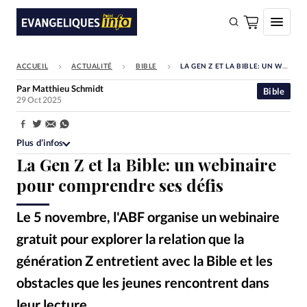
ACCUEIL
ACTUALITÉ
BIBLE
LA GEN Z ET LA BIBLE: UN WEBINAIRE POUR COMPRENDRE SES DÉFIS
FAIRE UN DON
Par
Matthieu Schmidt
Bible
29 Oct 2025
Faire un don
Eglises
Partager:
Plus d’infos
Société
La Gen Z et la Bible: un webinaire
Monde
pour comprendre ses défis
Bible
Le 5 novembre, l'ABF organise un webinaire
Toute l'actualité
gratuit pour explorer la relation que la
génération Z entretient avec la Bible et les
Se connecter
obstacles que les jeunes rencontrent dans
Devise:
CHF
leur lecture.
Vitaly Gariev - Unsplash
©