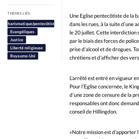
People
Politique
Religion
THÈMES LIÉS:
Une Eglise pentecôtiste de la b
dans les rues, à la suite d’une a
Charismatique/pentecôtiste
Evangéliques
le 20 juillet. Cette interdictio
Justice
par le biais des forces de police
Liberté religieuse
prise d’alcool et de drogues. T
Royaume-Uni
chrétiens et d’afficher des vers
L’arrêté est entré en vigueur en
Pour l’Eglise concernée, le Kin
d’une zone de censure de la préd
responsables ont donc demandé 
conseil de Hillingdon.
«Notre mission est d’apporter l