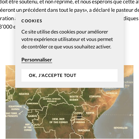
it être soutenu, et non réprimé, et nous espérons que cette af
créeront un précédent dans tout le pays», a déclaré le pasteur de
ration a également accepté de rembourser les frais juridique
COOKIES
23’000 euros.
Ce site utilise des cookies pour améliorer
votre expérience utilisateur et vous permet
de contrôler ce que vous souhaitez activer.
Personnaliser
OK, J'ACCEPTE TOUT