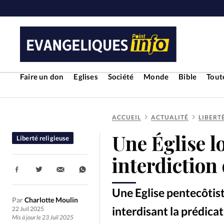
Faire un don
Eglises
Société
Monde
Bible
Toute
ACCUEIL
ACTUALITÉ
LIBERT
RUBRIQUES
Une Église l
Liberté religieuse
Toute l'actualité
Bible
Cul
interdiction
Partager:
Economie
Eglises
Histoir
Une Eglise pentecôtist
Par
Charlotte Moulin
Liberté religieuse
Mission
interdisant la prédicat
22 Juil 2025
Mis à jour le 23 Juil 2025