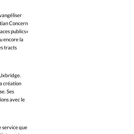
mpte
évangéliser
stian Concern
ent d'adresse
paces publics»
ou encore la
ntacter
s tracts
’Uxbridge.
a création
se. Ses
ions avec le
e service que