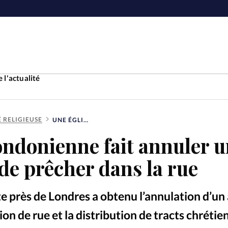
 l'actualité
É RELIGIEUSE
UNE ÉGLISE LONDONIENNE FAIT ANNULER UNE INTERDICTION DE PRÊCHER DANS LA RUE
Accueil
ondonienne fait annuler 
ture
Faire u
 de prêcher dans la rue
e
Laicité
À propo
e près de Londres a obtenu l’annulation d’un
Monde
La réda
ion de rue et la distribution de tracts chrétien
Ben W
©