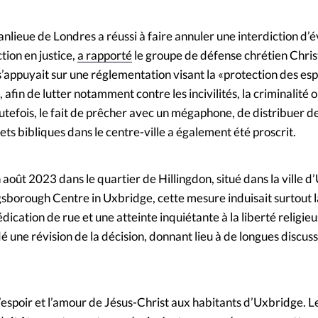
Mon co
s
Société
anlieue de Londres a réussi à faire annuler une interdiction d’
ction en justice,
a rapporté
le groupe de défense chrétien Chri
Changem
n s’appuyait sur une réglementation visant la «protection des es
, afin de lutter notamment contre les incivilités, la criminalité 
Nous co
outefois, le fait de prêcher avec un mégaphone, de distribuer de
ets bibliques dans le centre-ville a également été proscrit.
 août 2023 dans le quartier de Hillingdon, situé dans la ville d
gsborough Centre in Uxbridge, cette mesure induisait surtout l
ication de rue et une atteinte inquiétante à la liberté religieu
une révision de la décision, donnant lieu à de longues discuss
’espoir et l’amour de Jésus-Christ aux habitants d’Uxbridge. L