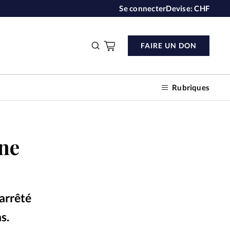
Se connecter
Devise:
CHF
FAIRE UN DON
Rubriques
une
n don
s
 arrêté
ction
s.
hite – Unsplash