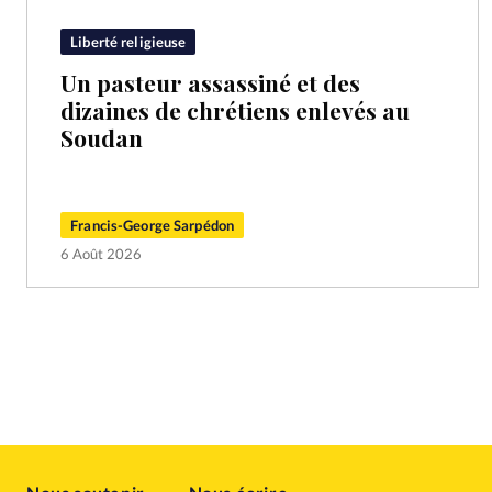
Liberté religieuse
Un pasteur assassiné et des
dizaines de chrétiens enlevés au
Soudan
Francis-George Sarpédon
6 Août 2026