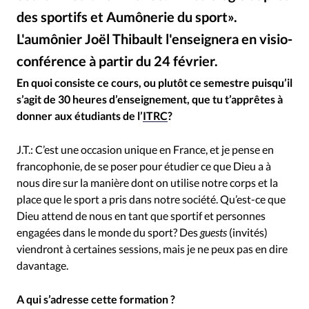
RUBRIQUES
des sportifs et Aumônerie du sport».
Toute l'actualité
Bible
Culture
Economie
L'aumônier Joël Thibault l'enseignera en visio-
Eglises
Histoire
Laicité
Liberté religieuse
conférence à partir du 24 février.
Mission
Monde
People
Politique
Religions
Joël Thibault
©
Société
En quoi consiste ce cours, ou plutôt ce semestre puisqu’il
s’agit de 30 heures d’enseignement, que tu t’apprêtes à
donner aux étudiants de l’
ITRC
?
J.T.: C’est une occasion unique en France, et je pense en
francophonie, de se poser pour étudier ce que Dieu a à
nous dire sur la manière dont on utilise notre corps et la
place que le sport a pris dans notre société. Qu’est-ce que
Dieu attend de nous en tant que sportif et personnes
engagées dans le monde du sport? Des
guests
(invités)
viendront à certaines sessions, mais je ne peux pas en dire
davantage.
A qui s’adresse cette formation ?