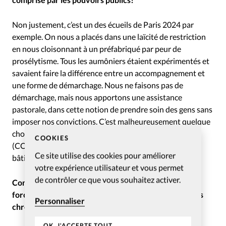
Non justement, c’est un des écueils de Paris 2024 par
exemple. On nous a placés dans une laïcité de restriction
en nous cloisonnant à un préfabriqué par peur de
prosélytisme. Tous les aumôniers étaient expérimentés et
savaient faire la différence entre un accompagnement et
une forme de démarchage. Nous ne faisons pas de
démarchage, mais nous apportons une assistance
pastorale, dans cette notion de prendre soin des gens sans
imposer nos convictions. C’est malheureusement quelque
chose que Comité d’organisation des Jeux Olympiques
COOKIES
(COJO) n’a pas saisi. Il a restreint les religions dans un
Ce site utilise des cookies pour améliorer
bâtiment.
votre expérience utilisateur et vous permet
de contrôler ce que vous souhaitez activer.
Comprendre la laïcité française est une notion pas
forcément bien comprise en France, y compris par les
Personnaliser
chrétiens eux-mêmes?
OK, J'ACCEPTE TOUT