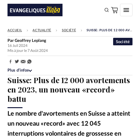
ACCUEIL
ACTUALITÉ
SOCIÉTÉ
SUISSE: PLUS DE 12 000 AVORTEMENTS EN 2023, UN NOUVEAU «RECORD» BATTU
FAIRE UN DON
Par
Geoffrey Leplang
Société
16 Juil 2024
Faire un don
Mis à jour le 7 Août 2024
Eglises
Partager:
Société
Plus d’infos
Suisse: Plus de 12 000 avortements
Monde
en 2023, un nouveau «record»
Bible
battu
Toute l'actualité
Le nombre d'avortements en Suisse a atteint
Se connecter
un nouveau «record» avec 12 045
Devise:
CHF
interruptions volontaires de grossesse en