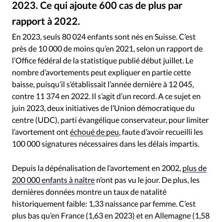
2023. Ce qui ajoute 600 cas de plus par
RUBRIQUES
Toute l'actualité
Bible
Culture
Economie
rapport à 2022.
Antonio_Diaz / Getty Images
©
Eglises
Histoire
Laicité
Liberté religieuse
En 2023, seuls 80 024 enfants sont nés en Suisse. C’est
Mission
Monde
People
Politique
Religions
près de 10 000 de moins qu’en 2021, selon un rapport de
Société
l’Office fédéral de la statistique publié début juillet. Le
nombre d’avortements peut expliquer en partie cette
baisse, puisqu’il s’établissait l’année dernière à 12 045,
contre 11 374 en 2022. Il s’agit d’un record. A ce sujet en
juin 2023, deux initiatives de l’Union démocratique du
centre (UDC), parti évangélique conservateur, pour limiter
l’avortement ont
échoué de peu
, faute d’avoir recueilli les
100 000 signatures nécessaires dans les délais impartis.
Depuis la dépénalisation de l’avortement en 2002,
plus de
200 000 enfants à naître
n’ont pas vu le jour. De plus, les
dernières données montre un taux de natalité
historiquement faible: 1,33 naissance par femme. C’est
plus bas qu’en France (1,63 en 2023) et en Allemagne (1,58