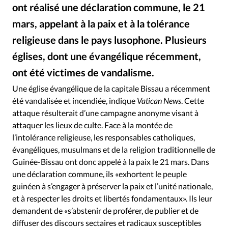
RUBRIQUES
ont réalisé une déclaration commune, le 21
Toute l'actualité
Bible
Culture
Economie
mars, appelant à la paix et à la tolérance
Eglises
Histoire
Laicité
Liberté religieuse
religieuse dans le pays lusophone. Plusieurs
Mission
Monde
People
Politique
Religions
églises, dont une évangélique récemment,
Société
ont été victimes de vandalisme.
Ligue guinéenne des droits de l'homme / Facebook
©
Une église évangélique de la capitale Bissau a récemment
été vandalisée et incendiée, indique
Vatican News
. Cette
attaque résulterait d’une campagne anonyme visant à
attaquer les lieux de culte. Face à la montée de
l’intolérance religieuse, les responsables catholiques,
évangéliques, musulmans et de la religion traditionnelle de
Guinée-Bissau ont donc appelé à la paix le 21 mars. Dans
une déclaration commune, ils «exhortent le peuple
guinéen à s’engager à préserver la paix et l’unité nationale,
et à respecter les droits et libertés fondamentaux». Ils leur
demandent de «s’abstenir de proférer, de publier et de
diffuser des discours sectaires et radicaux susceptibles