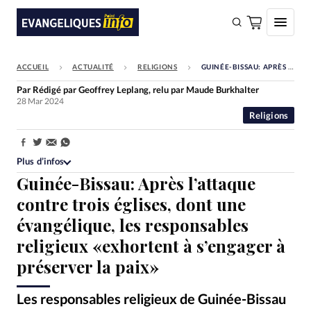
ACCUEIL
ACTUALITÉ
RELIGIONS
GUINÉE-BISSAU: APRÈS L’ATTAQUE CONTRE TROIS ÉGLISES, DONT UNE ÉVANGÉLIQUE, LES RESPONSABLES RELIGIEUX «EXHORTENT À S’ENGAGER À PRÉSERVER LA PAIX»
FAIRE UN DON
Par
Rédigé par Geoffrey Leplang, relu par Maude Burkhalter
28 Mar 2024
Faire un don
Religions
Eglises
Partager:
Société
Plus d’infos
Guinée-Bissau: Après l’attaque
Monde
contre trois églises, dont une
Bible
évangélique, les responsables
Toute l'actualité
religieux «exhortent à s’engager à
préserver la paix»
Se connecter
Devise:
CHF
Les responsables religieux de Guinée-Bissau