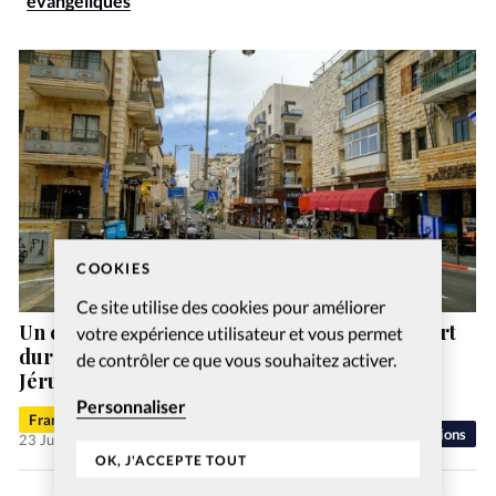
évangéliques
COOKIES
Ce site utilise des cookies pour améliorer
Un café tenu par des juifs messianiques, ouvert
votre expérience utilisateur et vous permet
durant le Shabbat, provoque des tensions à
de contrôler ce que vous souhaitez activer.
Jérusalem
Personnaliser
Francis-George Sarpédon
Religions
23 Juil 2026
OK, J'ACCEPTE TOUT