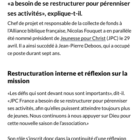
«a besoin de se restructurer pour pérenniser
RUBRIQUES
Toute l'actualité
Bible
Culture
Economie
ses activités», explique-t-il.
DR
©
Eglises
Histoire
Laicité
Liberté religieuse
Chef de projet et responsable de la collecte de fonds à
Mission
Monde
People
Politique
Religions
l’Alliance biblique française, Nicolas Fouquet a en parallèle
Société
été nommé président de
Jeunesse pour Christ
(JPC) le 29
avril. Il a ainsi succédé à Jean-Pierre Deboos, qui a occupé
ce poste durant sept ans.
Restructuration interne et réflexion sur la
mission
«Les défis qui sont devant nous sont importants», dit-il.
«JPC France a besoin de se restructurer pour pérenniser
ses activités, afin qu’elles puissent atteindre toujours plus
de jeunes. Nous continuons à nous appuyer sur Dieu pour
cette nouvelle saison de l’association.»
Son rôle s’inscrit donc dans la continuité d’une réflexion