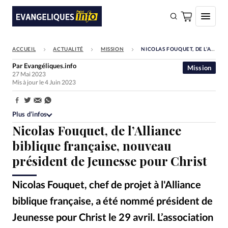
ACCUEIL
ACTUALITÉ
MISSION
NICOLAS FOUQUET, DE L’ALLIANCE BIBLIQUE FRANÇAISE, NOUVEAU PRÉSIDENT DE JEUNESSE POUR CHRIST
FAIRE UN DON
Par
Evangéliques.info
Mission
27 Mai 2023
Faire un don
Mis à jour le 4 Juin 2023
Eglises
Partager:
Société
Plus d’infos
Nicolas Fouquet, de l’Alliance
Monde
biblique française, nouveau
Bible
président de Jeunesse pour Christ
Toute l'actualité
Nicolas Fouquet, chef de projet à l'Alliance
Se connecter
biblique française, a été nommé président de
Devise:
CHF
Jeunesse pour Christ le 29 avril. L’association