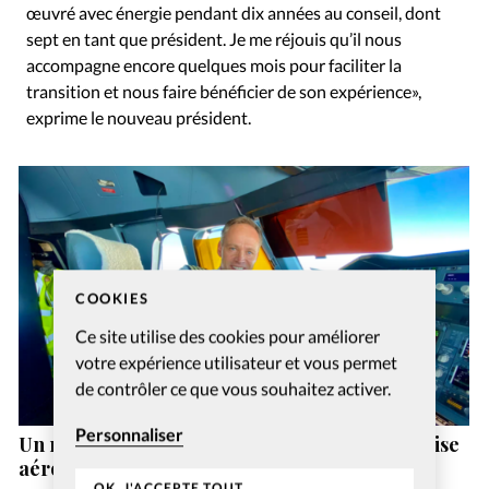
œuvré avec énergie pendant dix années au conseil, dont
sept en tant que président. Je me réjouis qu’il nous
accompagne encore quelques mois pour faciliter la
transition et nous faire bénéficier de son expérience»,
exprime le nouveau président.
COOKIES
Ce site utilise des cookies pour améliorer
votre expérience utilisateur et vous permet
de contrôler ce que vous souhaitez activer.
Personnaliser
Un nouveau directeur général pour l’entreprise
aéronautique chrétienne MAF Suisse
OK, J'ACCEPTE TOUT