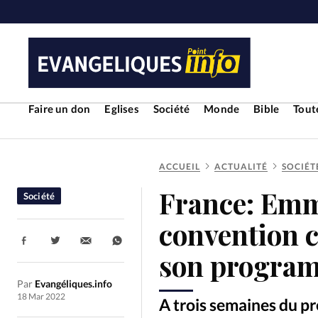
Faire un don
Eglises
Société
Monde
Bible
Toute
ACCUEIL
ACTUALITÉ
SOCIÉT
RUBRIQUES
France: Emm
Société
Toute l'actualité
Bible
Cul
convention c
Partager:
Economie
Eglises
Histoir
son progra
Par
Evangéliques.info
Liberté religieuse
Mission
18 Mar 2022
A trois semaines du p