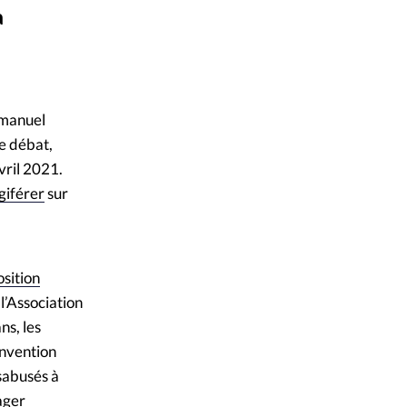
a
mpte
ent d'adresse
uel Macron, 2019
mmanuel
ntacter
e débat,
vril 2021.
giférer
sur
osition
l’Association
ns, les
convention
sabusés à
ager