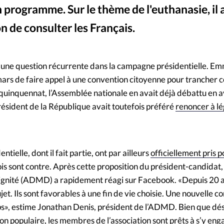
n programme. Sur le thème de l'euthanasie, il 
Mon co
s
Société
n de consulter les Français.
Changem
Wikimedia Commons / kremlin.ru - Emman
©
ent une question récurrente dans la campagne présidentielle. E
Nous co
ars de faire appel à une convention citoyenne pour trancher c
 quinquennat, l’Assemblée nationale en avait déjà débattu en a
résident de la République avait toutefois préféré
renoncer à lé
ntielle, dont il fait partie, ont par ailleurs
officiellement pris p
is sont contre. Après cette proposition du président-candidat, 
 dignité (ADMD) a rapidement réagi sur Facebook. «Depuis 20 a
sujet. Ils sont favorables à une fin de vie choisie. Une nouvelle 
ps», estime Jonathan Denis, président de l’ADMD. Bien que dé
ion populaire, les membres de l’association sont prêts à s’y eng