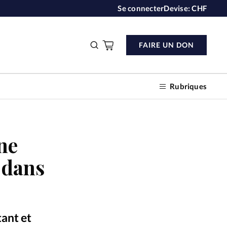
Se connecter
Devise:
CHF
FAIRE UN DON
Rubriques
ne
n don
 dans
s
ction
ant et