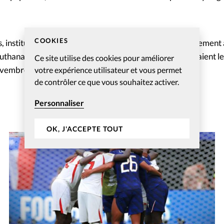
COOKIES
s, institutions comme pratiquants, s’opposent majoritairement à
’euthanasie, de la GPA ou encore de l’avortement, indiquaient l
Ce site utilise des cookies pour améliorer
vembre dernier.
votre expérience utilisateur et vous permet
de contrôler ce que vous souhaitez activer.
Personnaliser
OK, J'ACCEPTE TOUT