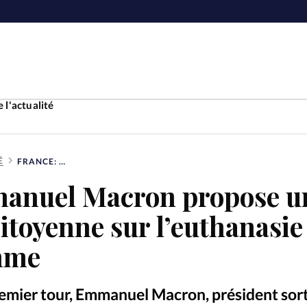
 l'actualité
É
FRANCE: EMMANUEL MACRON PROPOSE UNE CONVENTION CITOYENNE SUR L’EUTHANASIE DANS SON PROGRAMME
Accueil
anuel Macron propose u
ture
Faire u
itoyenne sur l’euthanasie
e
Laicité
mme
À propo
Monde
La réda
remier tour, Emmanuel Macron, président sort