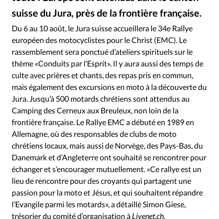
RUBRIQUES
suisse du Jura, près de la frontière française.
Toute l'actualité
Bible
Culture
Economie
Anna_OM - DepositPhotos
©
Eglises
Histoire
Laicité
Liberté religieuse
Du 6 au 10 août, le Jura suisse accueillera le 34e Rallye
européen des motocyclistes pour le Christ (EMC). Le
Mission
Monde
People
Politique
Religions
rassemblement sera ponctué d’ateliers spirituels sur le
Société
thème «Conduits par l’Esprit». Il y aura aussi des temps de
culte avec prières et chants, des repas pris en commun,
mais également des excursions en moto à la découverte du
Jura. Jusqu’à 500 motards chrétiens sont attendus au
Camping des Cerneux aux Breuleux, non loin de la
frontière française. Le Rallye EMC a débuté en 1989 en
Allemagne, où des responsables de clubs de moto
chrétiens locaux, mais aussi de Norvège, des Pays-Bas, du
Danemark et d’Angleterre ont souhaité se rencontrer pour
échanger et s’encourager mutuellement. «Ce rallye est un
lieu de rencontre pour des croyants qui partagent une
passion pour la moto et Jésus, et qui souhaitent répandre
l’Evangile parmi les motards», a détaillé Simon Giese,
trésorier du comité d’organisation à
Livenet.ch
.