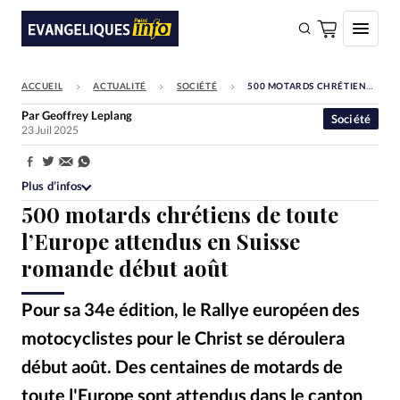
ACCUEIL
ACTUALITÉ
SOCIÉTÉ
500 MOTARDS CHRÉTIENS DE TOUTE L’EUROPE ATTENDUS EN SUISSE ROMANDE DÉBUT AOÛT
FAIRE UN DON
Par
Geoffrey Leplang
Société
23 Juil 2025
Faire un don
Eglises
Partager:
Plus d’infos
Société
500 motards chrétiens de toute
Monde
l’Europe attendus en Suisse
romande début août
Bible
Toute l'actualité
Pour sa 34e édition, le Rallye européen des
motocyclistes pour le Christ se déroulera
Se connecter
début août. Des centaines de motards de
Devise:
CHF
toute l'Europe sont attendus dans le canton