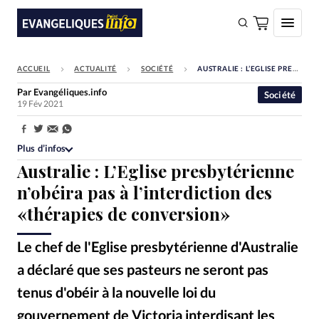
ACCUEIL
ACTUALITÉ
SOCIÉTÉ
AUSTRALIE : L’EGLISE PRESBYTÉRIENNE N’OBÉIRA PAS À L’INTERDICTION DES «THÉRAPIES DE CONVERSION»
FAIRE UN DON
Par
Evangéliques.info
Société
19 Fév 2021
Faire un don
Eglises
Partager:
Plus d’infos
Société
Australie : L’Eglise presbytérienne
Monde
n’obéira pas à l’interdiction des
«thérapies de conversion»
Bible
Toute l'actualité
Le chef de l'Eglise presbytérienne d'Australie
a déclaré que ses pasteurs ne seront pas
Se connecter
tenus d'obéir à la nouvelle loi du
Devise:
CHF
gouvernement de Victoria interdisant les