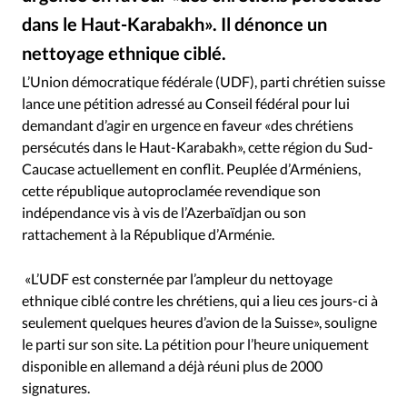
RUBRIQUES
dans le Haut-Karabakh». Il dénonce un
Toute l'actualité
Bible
Culture
Economie
nettoyage ethnique ciblé.
Eglises
Histoire
Laicité
Liberté religieuse
iStock
©
Mission
Monde
People
Politique
Religions
L’Union démocratique fédérale (UDF), parti chrétien suisse
lance une pétition adressé au Conseil fédéral pour lui
Société
demandant d’agir en urgence en faveur «des chrétiens
persécutés dans le Haut-Karabakh», cette région du Sud-
Caucase actuellement en conflit. Peuplée d’Arméniens,
cette république autoproclamée revendique son
indépendance vis à vis de l’Azerbaïdjan ou son
rattachement à la République d’Arménie.
«L’UDF est consternée par l’ampleur du nettoyage
ethnique ciblé contre les chrétiens, qui a lieu ces jours-ci à
seulement quelques heures d’avion de la Suisse», souligne
le parti sur son site. La pétition pour l’heure uniquement
disponible en allemand a déjà réuni plus de 2000
signatures.