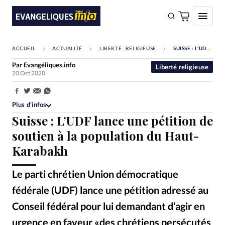
ACCUEIL
ACTUALITÉ
LIBERTÉ RELIGIEUSE
SUISSE : L’UDF LANCE UNE PÉTITION DE SOUTIEN À LA POPULATION DU HAUT-KARABAKH
FAIRE UN DON
Par
Evangéliques.info
Liberté religieuse
20 Oct 2020
Faire un don
Eglises
Partager:
Plus d’infos
Société
Suisse : L’UDF lance une pétition de
Monde
soutien à la population du Haut-
Karabakh
Bible
Toute l'actualité
Le parti chrétien Union démocratique
fédérale (UDF) lance une pétition adressé au
Se connecter
Conseil fédéral pour lui demandant d’agir en
Devise:
CHF
urgence en faveur «des chrétiens persécutés