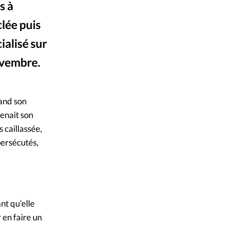
s à
mpte
clée puis
ent d'adresse
ialisé sur
ovembre.
ntacter
Morning Star News
uand son
menait son
 caillassée,
persécutés,
nt qu’elle
 en faire un