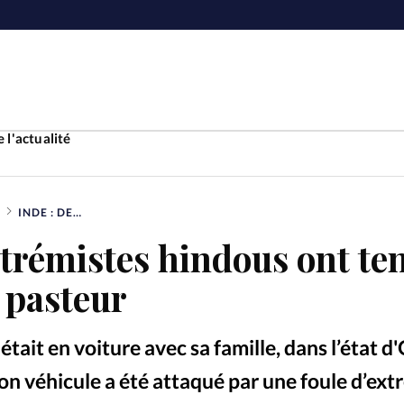
 l'actualité
INDE : DES EXTRÉMISTES HINDOUS ONT TENTÉ DE BRÛLER VIF UN PASTEUR
Accueil
xtrémistes hindous ont te
ture
Faire u
n pasteur
e
Laicité
À propo
tait en voiture avec sa famille, dans l’état d
Monde
La réda
son véhicule a été attaqué par une foule d’ext