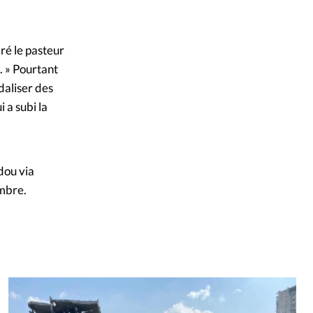
aré le pasteur
. » Pourtant
daliser des
 a subi la
dou via
embre.