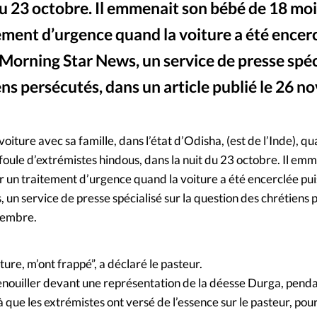
du 23 octobre. Il emmenait son bébé de 18 moi
Mon co
s
Société
tement d’urgence quand la voiture a été encer
Changem
e Morning Star News, un service de presse spéc
ens persécutés, dans un article publié le 26 n
Nous co
La voiture de la famille Lakra, endommagée lors de l'attaque © 
©
oiture avec sa famille, dans l’état d’Odisha, (est de l’Inde), q
foule d’extrémistes hindous, dans la nuit du 23 octobre. Il em
r un traitement d’urgence quand la voiture a été encerclée puis
un service de presse spécialisé sur la question des chrétiens 
ovembre.
oiture, m’ont frappé”, a déclaré le pasteur.
agenouiller devant une représentation de la déesse Durga, penda
là que les extrémistes ont versé de l’essence sur le pasteur, pour