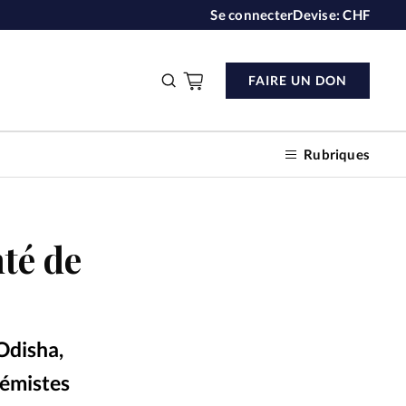
Se connecter
Devise:
CHF
FAIRE UN DON
Rubriques
nté de
n don
s
'Odisha,
ction
rémistes