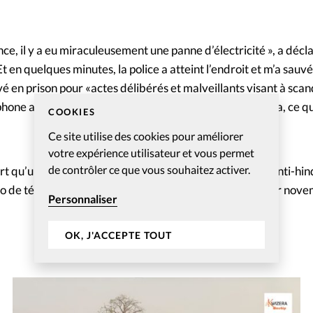
nce, il y a eu miraculeusement une panne d’électricité », a décl
 en quelques minutes, la police a atteint l’endroit et m’a sauvé
uvé en prison pour «actes délibérés et malveillants visant à scan
phone ayant diffusé des propos insultant la déesse Durga, ce qui
COOKIES
Ce site utilise des cookies pour améliorer
votre expérience utilisateur et vous permet
de contrôler ce que vous souhaitez activer.
ert qu’un pirate informatique avait diffusé un message anti-hin
o de téléphone du pasteur. Ce dernier a été libéré le 1er nov
Personnaliser
OK, J'ACCEPTE TOUT