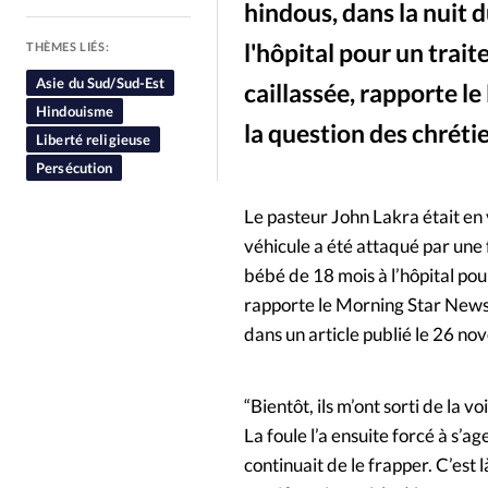
hindous, dans la nuit 
People
Politique
Religion
l'hôpital pour un trai
THÈMES LIÉS:
Asie du Sud/Sud-Est
caillassée, rapporte l
Hindouisme
la question des chréti
Liberté religieuse
Persécution
Le pasteur John Lakra était en v
véhicule a été attaqué par une 
bébé de 18 mois à l’hôpital pou
rapporte le Morning Star News, 
dans un article publié le 26 n
“Bientôt, ils m’ont sorti de la v
La foule l’a ensuite forcé à s’
continuait de le frapper. C’est 