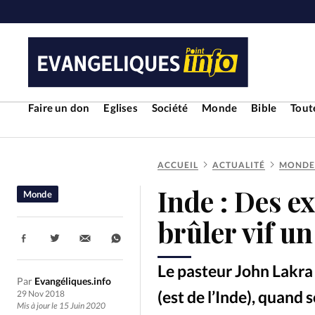
Faire un don
Eglises
Société
Monde
Bible
Toute
ACCUEIL
ACTUALITÉ
MONDE
RUBRIQUES
Inde : Des e
Monde
Toute l'actualité
Bible
Cul
brûler vif u
Partager:
Economie
Eglises
Histoir
Le pasteur John Lakra é
Par
Evangéliques.info
Liberté religieuse
Mission
(est de l’Inde), quand 
29 Nov 2018
Mis à jour le 15 Juin 2020