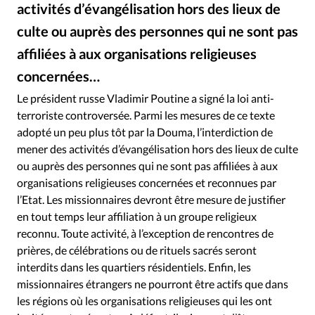
RUBRIQUES
activités d’évangélisation hors des lieux de
Toute l'actualité
Bible
Culture
Economie
culte ou auprès des personnes qui ne sont pas
Eglises
Histoire
Laicité
Liberté religieuse
affiliées à aux organisations religieuses
Mission
Monde
People
Politique
Religions
concernées…
Société
Le président russe Vladimir Poutine a signé la loi anti-
terroriste controversée. Parmi les mesures de ce texte
adopté un peu plus tôt par la Douma, l’interdiction de
mener des activités d’évangélisation hors des lieux de culte
ou auprès des personnes qui ne sont pas affiliées à aux
organisations religieuses concernées et reconnues par
l’Etat. Les missionnaires devront être mesure de justifier
en tout temps leur affiliation à un groupe religieux
reconnu. Toute activité, à l’exception de rencontres de
prières, de célébrations ou de rituels sacrés seront
interdits dans les quartiers résidentiels. Enfin, les
missionnaires étrangers ne pourront être actifs que dans
les régions où les organisations religieuses qui les ont