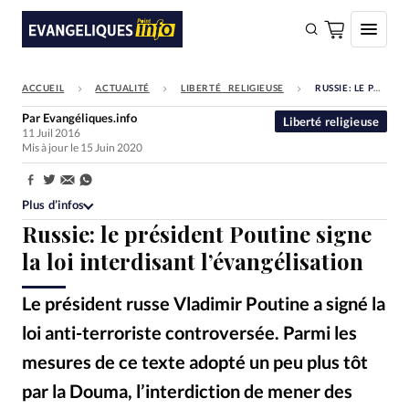
ACCUEIL
ACTUALITÉ
LIBERTÉ RELIGIEUSE
RUSSIE: LE PRÉSIDENT POUTINE SIGNE LA LOI INTERDISANT L’ÉVANGÉLISATION
FAIRE UN DON
Par
Evangéliques.info
Liberté religieuse
11 Juil 2016
Faire un don
Mis à jour le 15 Juin 2020
Eglises
Partager:
Société
Plus d’infos
Russie: le président Poutine signe
Monde
la loi interdisant l’évangélisation
Bible
Le président russe Vladimir Poutine a signé la
Toute l'actualité
loi anti-terroriste controversée. Parmi les
Se connecter
mesures de ce texte adopté un peu plus tôt
Devise:
CHF
par la Douma, l’interdiction de mener des