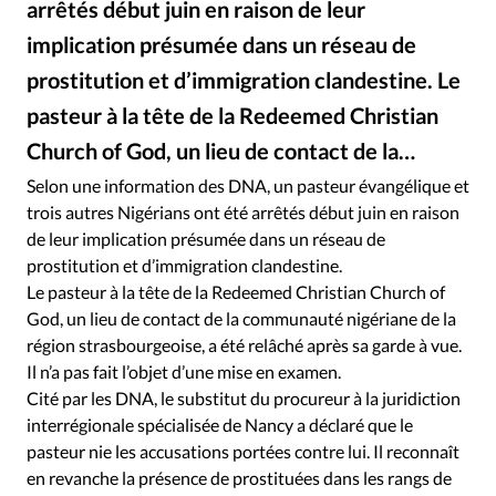
arrêtés début juin en raison de leur
RUBRIQUES
Toute l'actualité
Bible
Culture
Economie
implication présumée dans un réseau de
Eglises
Histoire
Laicité
Liberté religieuse
prostitution et d’immigration clandestine. Le
Mission
Monde
People
Politique
Religions
pasteur à la tête de la Redeemed Christian
Société
Church of God, un lieu de contact de la…
Selon une information des DNA, un pasteur évangélique et
trois autres Nigérians ont été arrêtés début juin en raison
de leur implication présumée dans un réseau de
prostitution et d’immigration clandestine.
Le pasteur à la tête de la Redeemed Christian Church of
God, un lieu de contact de la communauté nigériane de la
région strasbourgeoise, a été relâché après sa garde à vue.
Il n’a pas fait l’objet d’une mise en examen.
Cité par les DNA, le substitut du procureur à la juridiction
interrégionale spécialisée de Nancy a déclaré que le
pasteur nie les accusations portées contre lui. Il reconnaît
en revanche la présence de prostituées dans les rangs de