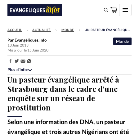
ACCUEIL
ACTUALITÉ
MONDE
UN PASTEUR ÉVANGÉLIQUE ARRÊTÉ À STRASBOURG DANS LE CADRE D’UNE ENQUÊTE SUR UN RÉSEAU DE PROSTITUTION
FAIRE UN DON
Par
Evangéliques.info
Monde
13 Juin 2013
Faire un don
Mis à jour le 15 Juin 2020
Eglises
Partager:
Société
Plus d’infos
Un pasteur évangélique arrêté à
Monde
Strasbourg dans le cadre d’une
Bible
enquête sur un réseau de
Toute l'actualité
prostitution
Se connecter
Selon une information des DNA, un pasteur
Devise:
CHF
évangélique et trois autres Nigérians ont été