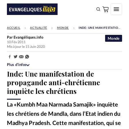
ACCUEIL
ACTUALITÉ
MONDE
INDE: UNE MANIFESTATION DE PROPAGANDE ANTI-CHRÉTIENNE INQUIÈTE LES CHRÉTIENS
FAIRE UN DON
Par
Evangéliques.info
Monde
10 Fév 2011
Faire un don
Mis à jour le 15 Juin 2020
Eglises
Partager:
Société
Plus d’infos
Inde: Une manifestation de
Monde
propagande anti-chrétienne
Bible
inquiète les chrétiens
Toute l'actualité
La «Kumbh Maa Narmada Samajik» inquiète
Se connecter
les chrétiens de Mandla, dans l’Etat indien du
Devise:
CHF
Madhya Pradesh. Cette manifestation, qui se