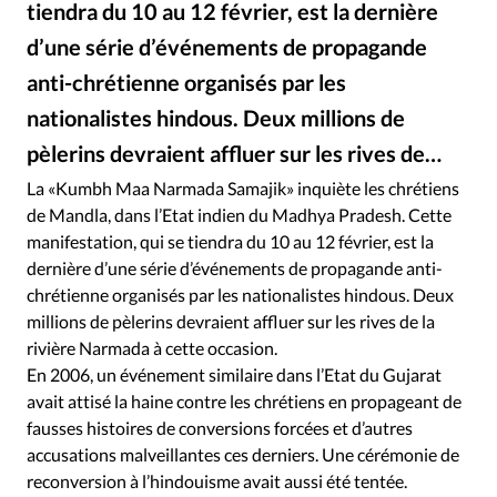
tiendra du 10 au 12 février, est la dernière
RUBRIQUES
Toute l'actualité
Bible
Culture
Economie
d’une série d’événements de propagande
Eglises
Histoire
Laicité
Liberté religieuse
anti-chrétienne organisés par les
Mission
Monde
People
Politique
Religions
nationalistes hindous. Deux millions de
Société
pèlerins devraient affluer sur les rives de…
La «Kumbh Maa Narmada Samajik» inquiète les chrétiens
de Mandla, dans l’Etat indien du Madhya Pradesh. Cette
manifestation, qui se tiendra du 10 au 12 février, est la
dernière d’une série d’événements de propagande anti-
chrétienne organisés par les nationalistes hindous. Deux
millions de pèlerins devraient affluer sur les rives de la
rivière Narmada à cette occasion.
En 2006, un événement similaire dans l’Etat du Gujarat
avait attisé la haine contre les chrétiens en propageant de
fausses histoires de conversions forcées et d’autres
accusations malveillantes ces derniers. Une cérémonie de
reconversion à l’hindouisme avait aussi été tentée.