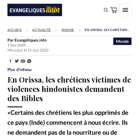
ACCUEIL
ACTUALITÉ
MONDE
EN ORISSA, LES CHRÉTIENS VICTIMES DE VIOLENCES HINDOUISTES DEMANDENT DES BIBLES
FAIRE UN DON
Par
Evangéliques.info
Monde
1 Mai 2009
Faire un don
Mis à jour le 15 Juin 2020
Eglises
Partager:
Société
Plus d’infos
En Orissa, les chrétiens victimes de
Monde
violences hindouistes demandent
Bible
des Bibles
Toute l'actualité
«Certains des chrétiens les plus opprimés de
Se connecter
ce pays (Inde) commencent à nous écrire. Ils
Devise:
CHF
ne demandent pas de la nourriture ou de