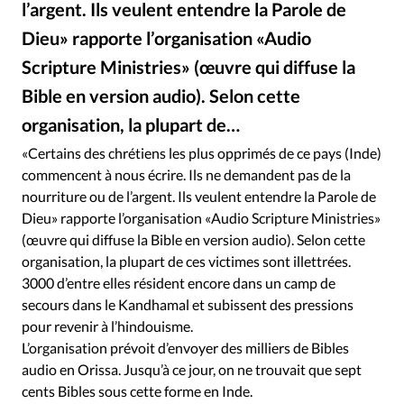
l’argent. Ils veulent entendre la Parole de
RUBRIQUES
Toute l'actualité
Bible
Culture
Economie
Dieu» rapporte l’organisation «Audio
Eglises
Histoire
Laicité
Liberté religieuse
Scripture Ministries» (œuvre qui diffuse la
Mission
Monde
People
Politique
Religions
Bible en version audio). Selon cette
Société
organisation, la plupart de…
«Certains des chrétiens les plus opprimés de ce pays (Inde)
commencent à nous écrire. Ils ne demandent pas de la
nourriture ou de l’argent. Ils veulent entendre la Parole de
Dieu» rapporte l’organisation «Audio Scripture Ministries»
(œuvre qui diffuse la Bible en version audio). Selon cette
organisation, la plupart de ces victimes sont illettrées.
3000 d’entre elles résident encore dans un camp de
secours dans le Kandhamal et subissent des pressions
pour revenir à l’hindouisme.
L’organisation prévoit d’envoyer des milliers de Bibles
audio en Orissa. Jusqu’à ce jour, on ne trouvait que sept
cents Bibles sous cette forme en Inde.