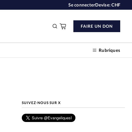
Se connecter
Devise:
CHF
FAIRE UN DON
Rubriques
n don
SUIVEZ-NOUS SUR X
s
ction