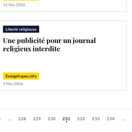
16 Mai 2006
Liberté religieuse
Une publicité pour un journal
religieux interdite
Evangéliques.info
9 Mai 2006
1
…
228
229
230
231
232
233
234
…