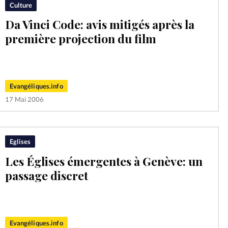
Culture
Da Vinci Code: avis mitigés après la
première projection du film
Evangéliques.info
17 Mai 2006
Eglises
Les Églises émergentes à Genève: un
passage discret
Evangéliques.info