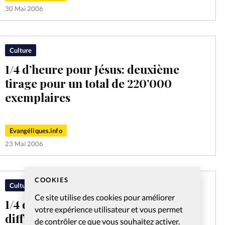
30 Mai 2006
Culture
1/4 d’heure pour Jésus: deuxième
tirage pour un total de 220’000
exemplaires
Evangéliques.info
23 Mai 2006
COOKIES
Culture
Ce site utilise des cookies pour améliorer
1/4 d’heure pour Jésus: et de 100’000
votre expérience utilisateur et vous permet
diffusés
de contrôler ce que vous souhaitez activer.