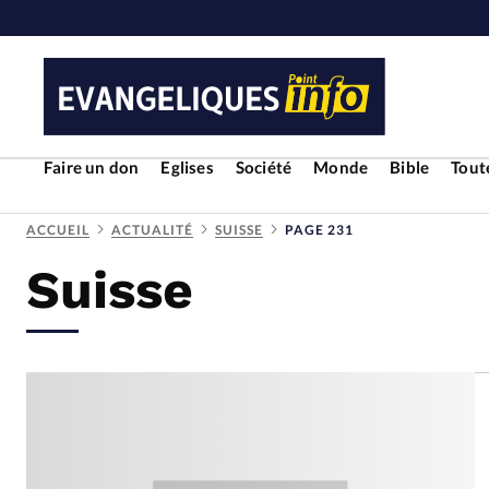
Faire un don
Eglises
Société
Monde
Bible
Toute
ACCUEIL
ACTUALITÉ
SUISSE
PAGE 231
Suisse
RUBRIQUES
Toute l'actualité
Bible
Cul
Economie
Eglises
Histoir
Liberté religieuse
Mission