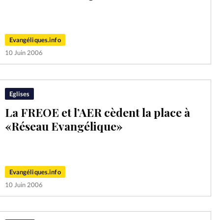
Mon co
s
Société
Changem
Evangéliques.info
10 Juin 2006
Nous co
Eglises
La FREOE et l’AER cèdent la place à
«Réseau Evangélique»
Evangéliques.info
10 Juin 2006