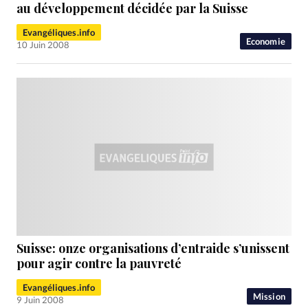
RUBRIQUES
au développement décidée par la Suisse
Toute l'actualité
Bible
Culture
Economie
Evangéliques.info
Eglises
Histoire
Laicité
Liberté religieuse
Economie
10 Juin 2008
Mission
Monde
People
Politique
Religions
Société
Suisse: onze organisations d’entraide s’unissent
pour agir contre la pauvreté
Evangéliques.info
Mission
9 Juin 2008