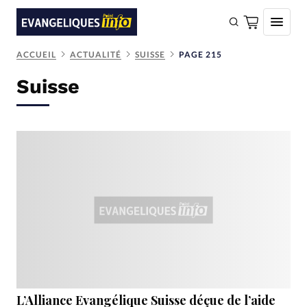
ACCUEIL
ACTUALITÉ
SUISSE
PAGE 215
FAIRE UN DON
Suisse
Faire un don
Eglises
Société
Monde
Bible
Toute l'actualité
Se connecter
Devise:
CHF
L’Alliance Evangélique Suisse déçue de l’aide