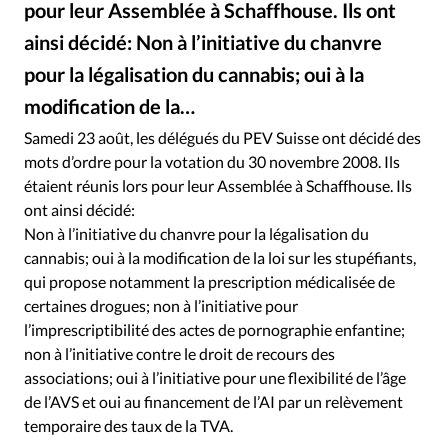
pour leur Assemblée à Schaffhouse. Ils ont
RUBRIQUES
Toute l'actualité
Bible
Culture
Economie
ainsi décidé: Non à l’initiative du chanvre
Eglises
Histoire
Laicité
Liberté religieuse
pour la légalisation du cannabis; oui à la
Mission
Monde
People
Politique
Religions
modification de la…
Société
Samedi 23 août, les délégués du PEV Suisse ont décidé des
mots d’ordre pour la votation du 30 novembre 2008. Ils
étaient réunis lors pour leur Assemblée à Schaffhouse. Ils
ont ainsi décidé:
Non à l’initiative du chanvre pour la légalisation du
cannabis; oui à la modification de la loi sur les stupéfiants,
qui propose notamment la prescription médicalisée de
certaines drogues; non à l’initiative pour
l’imprescriptibilité des actes de pornographie enfantine;
non à l’initiative contre le droit de recours des
associations; oui à l’initiative pour une flexibilité de l’âge
de l’AVS et oui au financement de l’AI par un relèvement
temporaire des taux de la TVA.