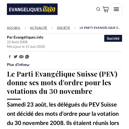
ACCUEIL
ACTUALITÉ
SOCIÉTÉ
LE PARTI EVANGÉLIQUE SUISSE (PEV) DONNE SES MOTS D’ORDRE POUR LES VOTATIONS DU 30 NOVEMBRE
FAIRE UN DON
Par
Evangéliques.info
Société
25 Août 2008
Faire un don
Mis à jour le 15 Juin 2020
Eglises
Partager:
Société
Plus d’infos
Le Parti Evangélique Suisse (PEV)
Monde
donne ses mots d’ordre pour les
Bible
votations du 30 novembre
Toute l'actualité
Samedi 23 août, les délégués du PEV Suisse
Se connecter
ont décidé des mots d’ordre pour la votation
Devise:
CHF
du 30 novembre 2008. Ils étaient réunis lors