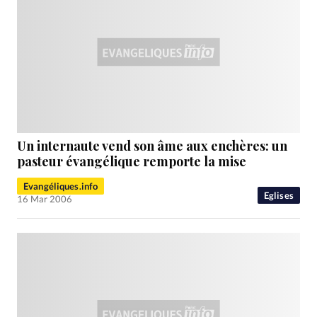
Un internaute vend son âme aux enchères: un
pasteur évangélique remporte la mise
Evangéliques.info
Eglises
16 Mar 2006