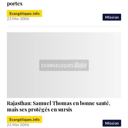
RUBRIQUES
portes
Toute l'actualité
Bible
Culture
Economie
Evangéliques.info
Eglises
Histoire
Laicité
Liberté religieuse
Mission
23 Mar 2006
Mission
Monde
People
Politique
Religions
Société
Rajasthan: Samuel Thomas en bonne santé,
mais ses protégés en sursis
Evangéliques.info
Mission
23 Mar 2006