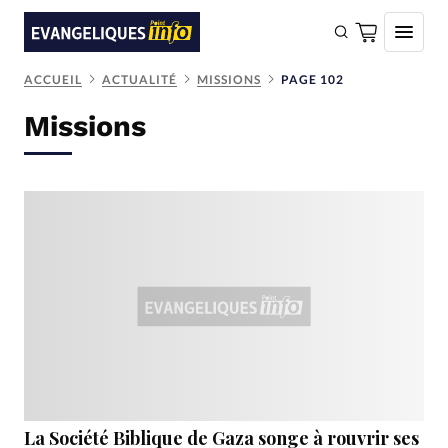
ACCUEIL
ACTUALITÉ
MISSIONS
PAGE 102
FAIRE UN DON
Missions
Faire un don
Eglises
Société
Monde
Bible
Toute l'actualité
Se connecter
Devise:
CHF
La Société Biblique de Gaza songe à rouvrir ses