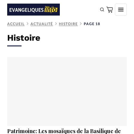
ACCUEIL
ACTUALITÉ
HISTOIRE
PAGE 18
FAIRE UN DON
Histoire
Faire un don
Eglises
Société
Monde
Bible
Toute l'actualité
Se connecter
Devise:
CHF
Patrimoine: Les mosaïques de la Basilique de