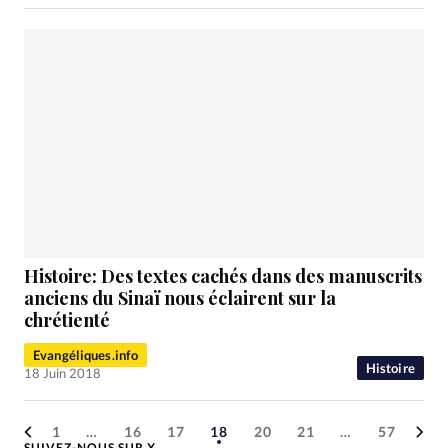
Histoire: Des textes cachés dans des manuscrits
anciens du Sinaï nous éclairent sur la
chrétienté
Evangéliques.info
Histoire
18 Juin 2018
1
…
16
17
18
20
21
…
57
SUIVEZ-NOUS SUR X