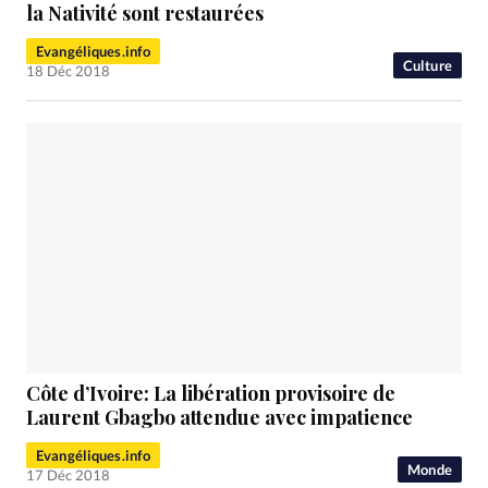
RUBRIQUES
la Nativité sont restaurées
Toute l'actualité
Bible
Culture
Economie
Evangéliques.info
Eglises
Histoire
Laicité
Liberté religieuse
Culture
18 Déc 2018
Mission
Monde
People
Politique
Religions
Société
Côte d’Ivoire: La libération provisoire de
Laurent Gbagbo attendue avec impatience
Evangéliques.info
Monde
17 Déc 2018