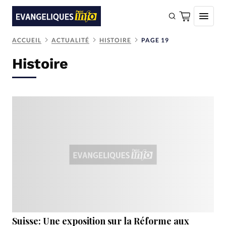
ACCUEIL
ACTUALITÉ
HISTOIRE
PAGE 19
FAIRE UN DON
Histoire
Faire un don
Eglises
Société
Monde
Bible
Toute l'actualité
Se connecter
Devise:
CHF
Suisse: Une exposition sur la Réforme aux