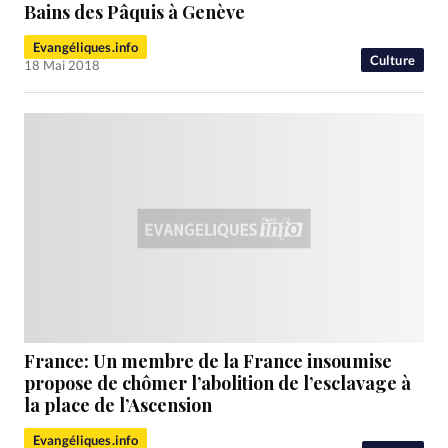
RUBRIQUES
Bains des Pâquis à Genève
Toute l'actualité
Bible
Culture
Economie
Evangéliques.info
Eglises
Histoire
Laicité
Liberté religieuse
Culture
18 Mai 2018
Mission
Monde
People
Politique
Religions
Société
France: Un membre de la France insoumise
propose de chômer l’abolition de l’esclavage à
la place de l’Ascension
Evangéliques.info