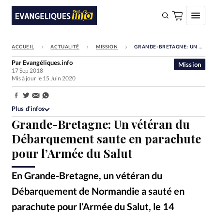
ACCUEIL
ACTUALITÉ
MISSION
GRANDE-BRETAGNE: UN VÉTÉRAN DU DÉBARQUEMENT SAUTE EN PARACHUTE POUR L’ARMÉE DU SALUT
FAIRE UN DON
Par
Evangéliques.info
Mission
17 Sep 2018
Faire un don
Mis à jour le 15 Juin 2020
Eglises
Partager:
Société
Plus d’infos
Grande-Bretagne: Un vétéran du
Monde
Débarquement saute en parachute
Bible
pour l’Armée du Salut
Toute l'actualité
En Grande-Bretagne, un vétéran du
Se connecter
Débarquement de Normandie a sauté en
Devise:
CHF
parachute pour l’Armée du Salut, le 14