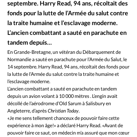
septembre. Harry Read, 94 ans, récoltait des
RUBRIQUES
Toute l'actualité
Bible
Culture
Economie
fonds pour la lutte de l’Armée du salut contre
Eglises
Histoire
Laicité
Liberté religieuse
la traite humaine et l’esclavage moderne.
Mission
Monde
People
Politique
Religions
L’ancien combattant a sauté en parachute en
Société
tandem depuis…
GoSkyDive
©
En Grande-Bretagne, un vétéran du Débarquement de
Normandie a sauté en parachute pour l’Armée du Salut, le
14 septembre. Harry Read, 94 ans, récoltait des fonds pour
la lutte de l’Armée du salut contre la traite humaine et
l’esclavage moderne.
L’ancien combattant a sauté en parachute en tandem
depuis un avion volant à 10 000 mètres . L’engin avait
décollé de l’aérodrome d’Old Sarum à Salisbury en
Angleterre, d’après
Christian Today
.
«Je me sens tellement chanceux de pouvoir faire cette
expérience à mon âge!» a déclaré Harry Read. «Avant de
pouvoir faire ce saut, on médecin m’a assuré que mon cœur