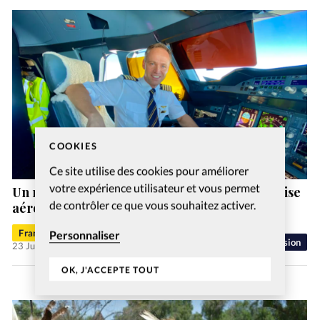
COOKIES
Ce site utilise des cookies pour améliorer
votre expérience utilisateur et vous permet
Un nouveau directeur général pour l’entreprise
de contrôler ce que vous souhaitez activer.
aéronautique chrétienne MAF Suisse
Francis-George Sarpédon
Personnaliser
Mission
23 Juil 2026
OK, J'ACCEPTE TOUT