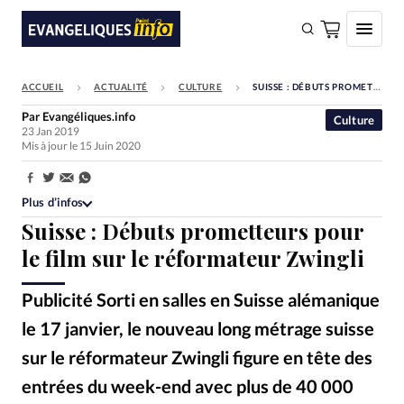
ACCUEIL
ACTUALITÉ
CULTURE
SUISSE : DÉBUTS PROMETTEURS POUR LE FILM SUR LE RÉFORMATEUR ZWINGLI
FAIRE UN DON
Par
Evangéliques.info
Culture
23 Jan 2019
Faire un don
Mis à jour le 15 Juin 2020
Eglises
Partager:
Société
Plus d’infos
Suisse : Débuts prometteurs pour
Monde
le film sur le réformateur Zwingli
Bible
Publicité Sorti en salles en Suisse alémanique
Toute l'actualité
le 17 janvier, le nouveau long métrage suisse
Se connecter
sur le réformateur Zwingli figure en tête des
Devise:
CHF
entrées du week-end avec plus de 40 000