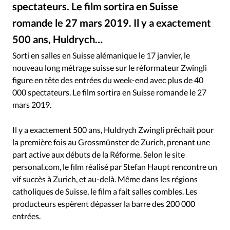
RUBRIQUES
spectateurs. Le film sortira en Suisse
Toute l'actualité
Bible
Culture
Economie
romande le 27 mars 2019. Il y a exactement
Eglises
Histoire
Laicité
Liberté religieuse
500 ans, Huldrych…
Huldrych Zwingli incarné à l'écran par Max Simonischek © PD
©
Mission
Monde
People
Politique
Religions
Sorti en salles en Suisse alémanique le 17 janvier, le
Société
nouveau long métrage suisse sur le réformateur Zwingli
figure en tête des entrées du week-end avec plus de 40
000 spectateurs. Le film sortira en Suisse romande le 27
mars 2019.
Il y a exactement 500 ans, Huldrych Zwingli prêchait pour
la première fois au Grossmünster de Zurich, prenant une
part active aux débuts de la Réforme. Selon le site
personal.com, le film réalisé par Stefan Haupt rencontre un
vif succès à Zurich, et au-delà. Même dans les régions
catholiques de Suisse, le film a fait salles combles. Les
producteurs espèrent dépasser la barre des 200 000
entrées.