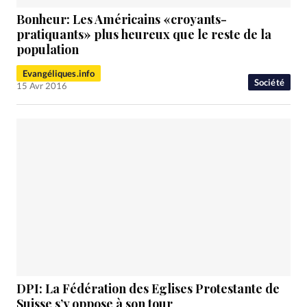
Bonheur: Les Américains «croyants-
pratiquants» plus heureux que le reste de la
population
Evangéliques.info
Société
15 Avr 2016
DPI: La Fédération des Eglises Protestante de
Suisse s’y oppose à son tour