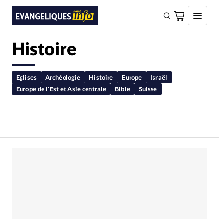
Histoire
FAIRE UN DON
Faire un don
Eglises
Archéologie
Histoire
Europe
Israël
Europe de l'Est et Asie centrale
Bible
Suisse
Eglises
Société
Monde
Bible
Toute l'actualité
Se connecter
Devise:
CHF