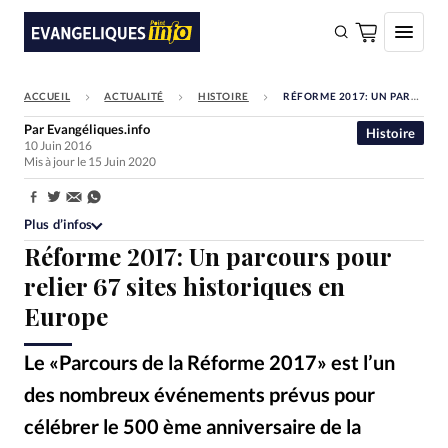
ACCUEIL
ACTUALITÉ
HISTOIRE
RÉFORME 2017: UN PARCOURS POUR RELIER 67 SITES HISTORIQUES EN EUROPE
FAIRE UN DON
Par
Evangéliques.info
Histoire
10 Juin 2016
Faire un don
Mis à jour le 15 Juin 2020
Eglises
Partager:
Société
Plus d’infos
Réforme 2017: Un parcours pour
Monde
relier 67 sites historiques en
Bible
Europe
Toute l'actualité
Le «Parcours de la Réforme 2017» est l’un
Se connecter
des nombreux événements prévus pour
Devise:
CHF
célébrer le 500 ème anniversaire de la