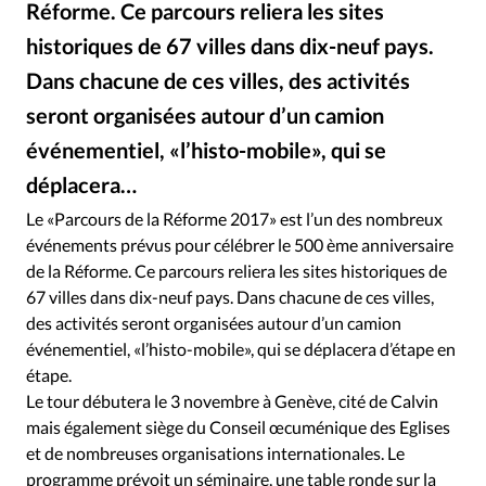
Réforme. Ce parcours reliera les sites
RUBRIQUES
Toute l'actualité
Bible
Culture
Economie
historiques de 67 villes dans dix-neuf pays.
Eglises
Histoire
Laicité
Liberté religieuse
Dans chacune de ces villes, des activités
Mission
Monde
People
Politique
Religions
seront organisées autour d’un camion
Société
événementiel, «l’histo-mobile», qui se
déplacera…
DR
©
Le «Parcours de la Réforme 2017» est l’un des nombreux
événements prévus pour célébrer le 500 ème anniversaire
de la Réforme. Ce parcours reliera les sites historiques de
67 villes dans dix-neuf pays. Dans chacune de ces villes,
des activités seront organisées autour d’un camion
événementiel, «l’histo-mobile», qui se déplacera d’étape en
étape.
Le tour débutera le 3 novembre à Genève, cité de Calvin
mais également siège du Conseil œcuménique des Eglises
et de nombreuses organisations internationales. Le
programme prévoit un séminaire, une table ronde sur la