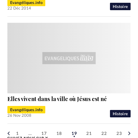
Evangéliques.info
Histoire
22 Déc 2014
Elles vivent dans la ville où Jésus est né
Evangéliques.info
Histoire
26 Nov 2008
1
…
17
18
19
21
22
23