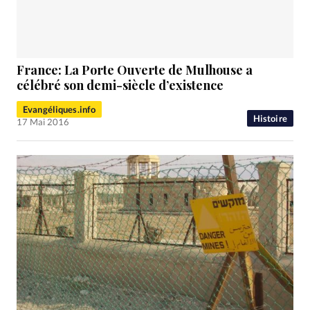
RUBRIQUES
Toute l'actualité
Bible
Culture
Economie
Eglises
Histoire
Laicité
Liberté religieuse
Mission
Monde
People
Politique
Religions
France: La Porte Ouverte de Mulhouse a
Société
célébré son demi-siècle d’existence
Evangéliques.info
Histoire
17 Mai 2016