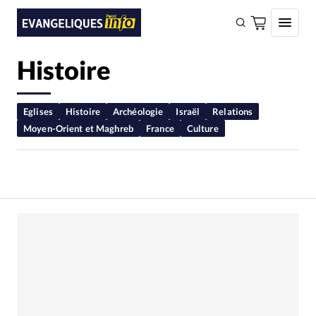
Histoire
FAIRE UN DON
Faire un don
Eglises
Histoire
Archéologie
Israël
Relations
Moyen-Orient et Maghreb
France
Culture
Eglises
Société
Monde
Bible
Toute l'actualité
Se connecter
Devise:
CHF