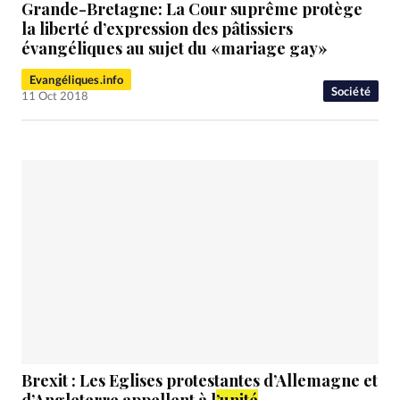
Grande-Bretagne: La Cour suprême protège
la liberté d’expression des pâtissiers
évangéliques au sujet du «mariage gay»
Evangéliques.info
Société
11 Oct 2018
Brexit : Les Eglises protestantes d’Allemagne et
d’Angleterre appellent à l
’unité