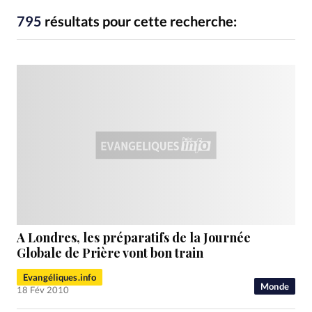
RUBRIQUES
Toute l'actualité
Bible
Culture
Economie
795
résultats pour cette recherche:
Eglises
Histoire
Laicité
Liberté religieuse
Mission
Monde
People
Politique
Religions
Société
A Londres, les préparatifs de la Journée
Globale de Prière vont bon train
Evangéliques.info
Monde
18 Fév 2010