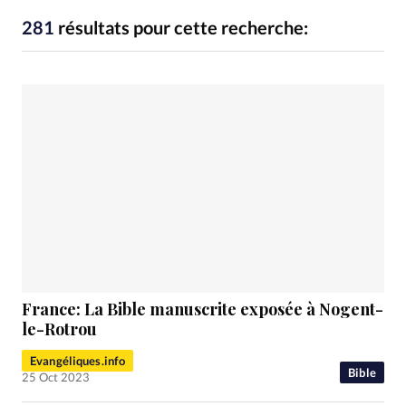
RUBRIQUES
Toute l'actualité
Bible
Culture
Economie
281
résultats pour cette recherche:
Eglises
Histoire
Laicité
Liberté religieuse
Mission
Monde
People
Politique
Religions
Société
France: La Bible manuscrite exposée à Nogent-
le-Rotrou
Evangéliques.info
Bible
25 Oct 2023