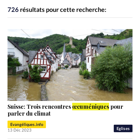
RUBRIQUES
Toute l'actualité
Bible
Culture
Economie
726
résultats pour cette recherche:
Eglises
Histoire
Laicité
Liberté religieuse
Mission
Monde
People
Politique
Religions
Société
Suisse: Trois rencontres
œcuméniques
pour
parler du climat
Evangéliques.info
Eglises
13 Déc 2023