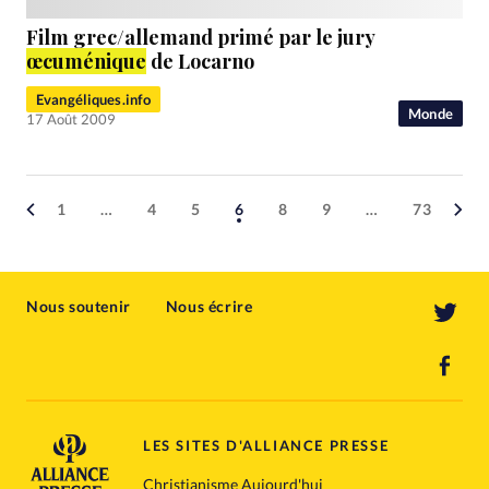
Film grec/allemand primé par le jury
œcuménique
de Locarno
Evangéliques.info
Monde
17 Août 2009
1
…
4
5
6
8
9
…
73
Nous soutenir
Nous écrire
LES SITES D'ALLIANCE PRESSE
Christianisme Aujourd'hui