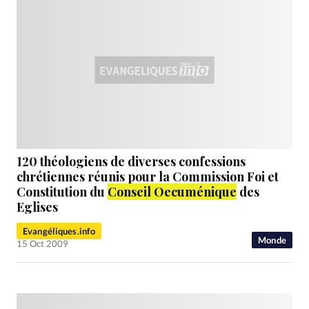
120 théologiens de diverses confessions
chrétiennes réunis pour la Commission Foi et
Constitution du
Conseil Oecuménique
des
Eglises
Evangéliques.info
Monde
15 Oct 2009