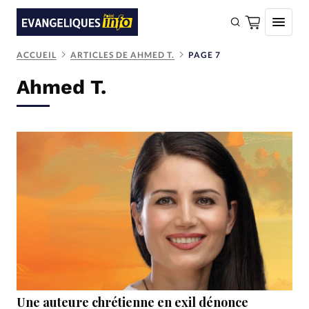
ACCUEIL
ARTICLES DE AHMED T.
PAGE 7
FAIRE UN DON
Ahmed T.
Faire un don
Eglises
Société
Monde
Bible
Toute l'actualité
Se connecter
Devise:
CHF
Une auteure chrétienne en exil dénonce