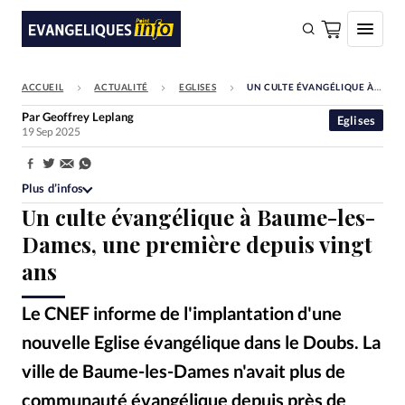
ACCUEIL
ACTUALITÉ
EGLISES
UN CULTE ÉVANGÉLIQUE À BAUME-LES-DAMES, UNE PREMIÈRE DEPUIS VINGT ANS
FAIRE UN DON
Par
Geoffrey Leplang
Eglises
19 Sep 2025
Faire un don
Eglises
Partager:
Plus d’infos
Société
Un culte évangélique à Baume-les-
Monde
Dames, une première depuis vingt
ans
Bible
Toute l'actualité
Le CNEF informe de l'implantation d'une
nouvelle Eglise évangélique dans le Doubs. La
Se connecter
ville de Baume-les-Dames n'avait plus de
Devise:
CHF
communauté évangélique depuis près de