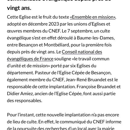
RUBRIQUES
vingt ans.
Toute l'actualité
Bible
Culture
Economie
JGS25 – Wikimedia
©
Eglises
Histoire
Laicité
Liberté religieuse
Cette Eglise est le fruit du texte
«Ensemble en mission
»
,
adopté en décembre 2023 par les unions d’Eglises et
Mission
Monde
People
Politique
Religions
œuvres membres du CNEF. Le 7 septembre, un culte
Société
évangélique s’est en effet déroulé à Baume-les-Dames,
entre Besançon et Montbéliard, pour la première fois
depuis près de vingt ans. Le
Conseil national des
évangéliques de France
souligne «le travail commun
d’unité et de mission» porté par six Eglises du
département. Pasteur de l’Eglise Cépée de Besançon,
également membre du CNEF, Jean-René Bruandet est le
responsable de cette implantation. Françoise Bruandet et
Didier Amiez, ancien de l’Eglise Cépée, font aussi partie
des responsables.
Pour l’instant, cette nouvelle implantation n’a pas encore
de lieu de culte. En effet, le communiqué du CNEF informe
de la poursuite des recherches d’un local avec la mairie