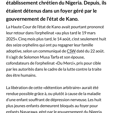
établissement chrétien du Nigeria. Depuis, ils
RUBRIQUES
Toute l'actualité
Bible
Culture
Economie
étaient détenus dans un foyer géré par le
Eglises
Histoire
Laicité
Liberté religieuse
gouvernement de l'état de Kano.
Jenum / Photos d'illustration - Enfants à Fufore dans l'État d'Adamawa au Nigeria
©
Mission
Monde
People
Politique
Religions
La Haute Cour de l’état de Kano avait pourtant prononcé
Société
leur retour dans l’orphelinat «au plus tard le 19 mars
2025». Cinq mois plus tard, le 14 août, c’est seulement huit
des seize orphelins qui ont pu regagner leur famille
adoptive, selon un communiqué de
CSW
daté du 22 août.
Il s’agit de Solomon Musa Tarfa et son épouse,
cofondateurs de l’orphelinat «Du Merci», pris pour cible
par les autorités dans le cadre de la lutte contre la traite
des être humains.
La libération de cette «détention arbitraire» aurait été
rendue possible grâce à, ou plutôt à cause de la maladie
d’une enfant souffrant de dépression nerveuse. Les huit
plus jeunes enfants demeurent bloqués au foyer pour
enfants Nasarawa, géré par le gouvernement du Nigeria.