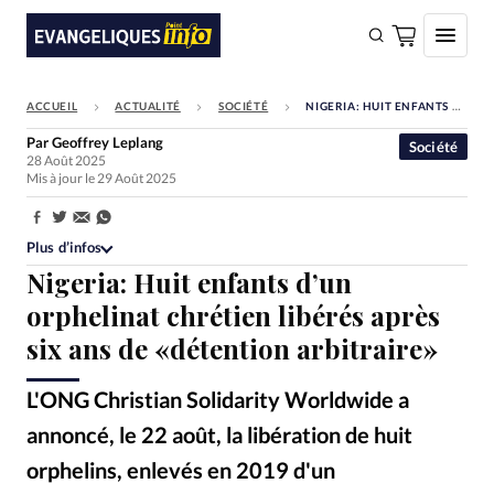
ACCUEIL
ACTUALITÉ
SOCIÉTÉ
NIGERIA: HUIT ENFANTS D’UN ORPHELINAT CHRÉTIEN LIBÉRÉS APRÈS SIX ANS DE «DÉTENTION ARBITRAIRE»
FAIRE UN DON
Par
Geoffrey Leplang
Société
28 Août 2025
Faire un don
Mis à jour le 29 Août 2025
Eglises
Partager:
Société
Plus d’infos
Nigeria: Huit enfants d’un
Monde
orphelinat chrétien libérés après
Bible
six ans de «détention arbitraire»
Toute l'actualité
L'ONG Christian Solidarity Worldwide a
Se connecter
annoncé, le 22 août, la libération de huit
Devise:
CHF
orphelins, enlevés en 2019 d'un