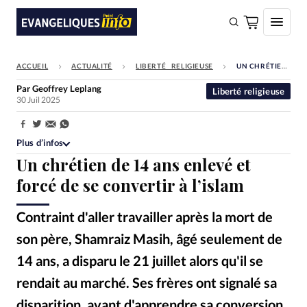
ACCUEIL
ACTUALITÉ
LIBERTÉ RELIGIEUSE
UN CHRÉTIEN DE 14 ANS ENLEVÉ ET FORCÉ DE SE CONVERTIR À L’ISLAM
FAIRE UN DON
Par
Geoffrey Leplang
Liberté religieuse
30 Juil 2025
Faire un don
Eglises
Partager:
Plus d’infos
Société
Un chrétien de 14 ans enlevé et
Monde
forcé de se convertir à l’islam
Bible
Contraint d'aller travailler après la mort de
Toute l'actualité
son père, Shamraiz Masih, âgé seulement de
14 ans, a disparu le 21 juillet alors qu'il se
Se connecter
rendait au marché. Ses frères ont signalé sa
Devise:
CHF
disparition, avant d'apprendre sa conversion