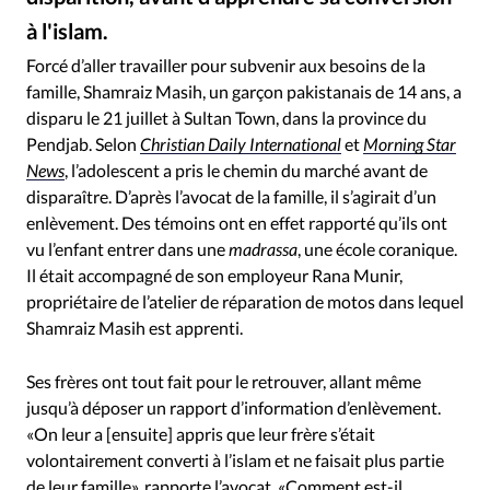
RUBRIQUES
à l'islam.
Toute l'actualité
Bible
Culture
Economie
Jalal.shahid – Wikimedia
©
Eglises
Histoire
Laicité
Liberté religieuse
Forcé d’aller travailler pour subvenir aux besoins de la
famille, Shamraiz Masih, un garçon pakistanais de 14 ans, a
Mission
Monde
People
Politique
Religions
disparu le 21 juillet à Sultan Town, dans la province du
Société
Pendjab. Selon
Christian Daily International
et
Morning Star
News
, l’adolescent a pris le chemin du marché avant de
disparaître. D’après l’avocat de la famille, il s’agirait d’un
enlèvement. Des témoins ont en effet rapporté qu’ils ont
vu l’enfant entrer dans une
madrassa
, une école coranique.
Il était accompagné de son employeur Rana Munir,
propriétaire de l’atelier de réparation de motos dans lequel
Shamraiz Masih est apprenti.
Ses frères ont tout fait pour le retrouver, allant même
jusqu’à déposer un rapport d’information d’enlèvement.
«On leur a [ensuite] appris que leur frère s’était
volontairement converti à l’islam et ne faisait plus partie
de leur famille», rapporte l’avocat. «Comment est-il